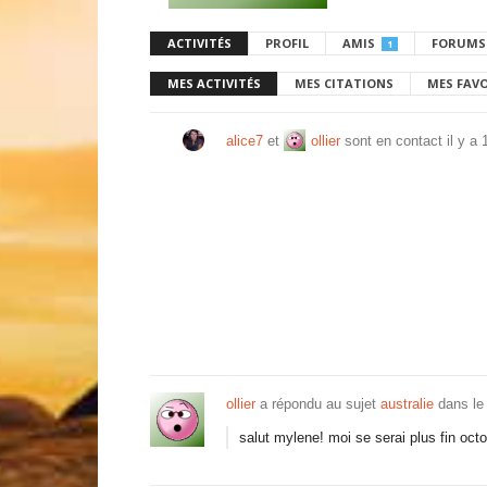
ACTIVITÉS
PROFIL
AMIS
FORUMS
1
MES ACTIVITÉS
MES CITATIONS
MES FAV
alice7
et
ollier
sont en contact
il y a
ollier
a répondu au sujet
australie
dans le
salut mylene! moi se serai plus fin octob