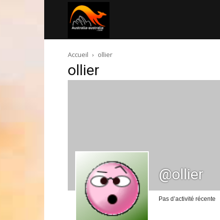
Australia-
Accueil
ollier
australie.com
ollier
@ollier
Pas d’activité récente