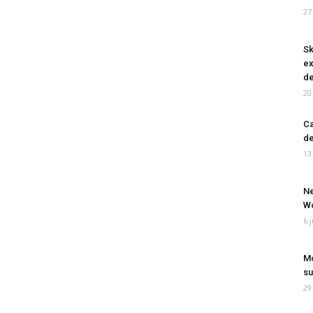
27
Sk
ex
de
20
Ca
de
13
Ne
Wo
6 
Mo
su
29