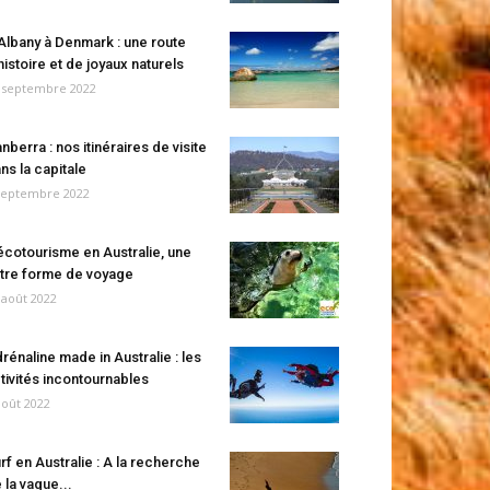
Albany à Denmark : une route
histoire et de joyaux naturels
 septembre 2022
nberra : nos itinéraires de visite
ns la capitale
septembre 2022
écotourisme en Australie, une
tre forme de voyage
 août 2022
rénaline made in Australie : les
tivités incontournables
août 2022
rf en Australie : A la recherche
 la vague...