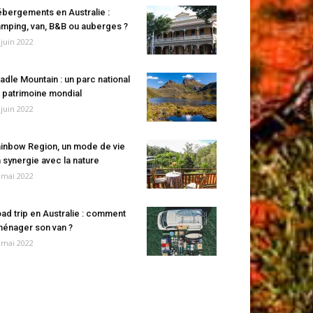
bergements en Australie :
mping, van, B&B ou auberges ?
 juin 2022
adle Mountain : un parc national
 patrimoine mondial
 juin 2022
inbow Region, un mode de vie
 synergie avec la nature
 mai 2022
ad trip en Australie : comment
énager son van ?
 mai 2022