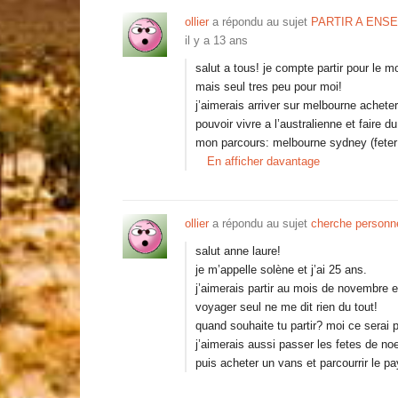
ollier
a répondu au sujet
PARTIR A ENS
il y a 13 ans
salut a tous! je compte partir pour le mo
mais seul tres peu pour moi!
j’aimerais arriver sur melbourne acheter
pouvoir vivre a l’australienne et faire du 
mon parcours: melbourne sydney (feter 
En afficher davantage
ollier
a répondu au sujet
cherche personn
salut anne laure!
je m’appelle solène et j’ai 25 ans.
j’aimerais partir au mois de novembre e
voyager seul ne me dit rien du tout!
quand souhaite tu partir? moi ce serai
j’aimerais aussi passer les fetes de no
puis acheter un vans et parcourrir le p