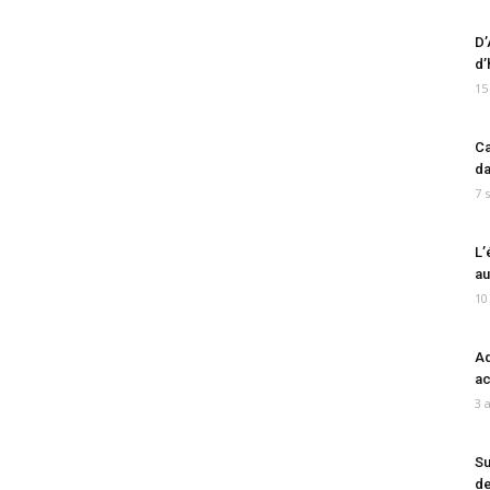
D’
d’
15
Ca
da
7 
L’
au
10
Ad
ac
3 
Su
de