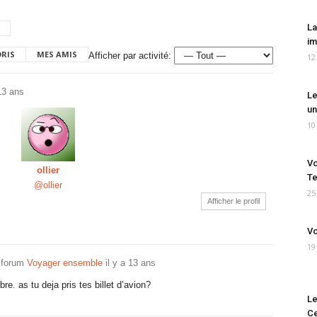
La
im
ORIS
MES AMIS
Afficher par activité:
12
 13 ans
Le
un
10
Vo
ollier
Te
@ollier
25
Afficher le profil
Vo
19
 forum
Voyager ensemble
il y a 13 ans
re. as tu deja pris tes billet d’avion?
Le
Ce