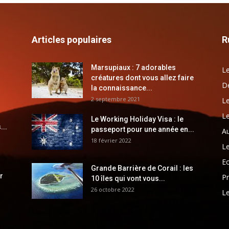
Articles populaires
R
Marsupiaux : 7 adorables
Le
créatures dont vous allez faire
Dé
la connaissance...
2 septembre 2021
Le
Le
Le Working Holiday Visa : le
...
passeport pour une année en...
Au
18 février 2022
Le
E
Grande Barrière de Corail : les
r
Pr
10 îles qui vont vous...
26 octobre 2022
Le