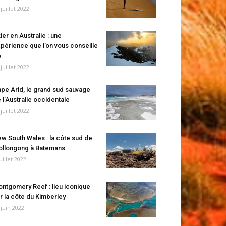
 juillet 2022
ier en Australie : une
périence que l’on vous conseille
...
 juillet 2022
pe Arid, le grand sud sauvage
 l’Australie occidentale
 juillet 2022
w South Wales : la côte sud de
llongong à Batemans...
juillet 2022
ntgomery Reef : lieu iconique
r la côte du Kimberley
 juin 2022