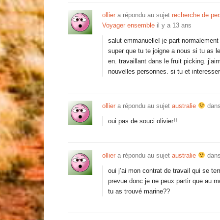
ollier
a répondu au sujet
recherche de per
Voyager ensemble
il y a 13 ans
salut emmanuelle! je part normalement
super que tu te joigne a nous si tu as 
en. travaillant dans le fruit picking. j’
nouvelles personnes. si tu et interess
ollier
a répondu au sujet
australie
dans
oui pas de souci olivier!!
ollier
a répondu au sujet
australie
dans
oui j’ai mon contrat de travail qui se 
prevue donc je ne peux partir que au 
tu as trouvé marine??