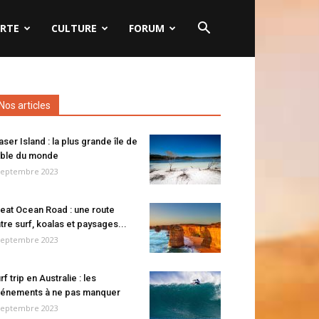
RTE
CULTURE
FORUM
Nos articles
aser Island : la plus grande île de
ble du monde
septembre 2023
eat Ocean Road : une route
tre surf, koalas et paysages...
septembre 2023
rf trip en Australie : les
énements à ne pas manquer
septembre 2023