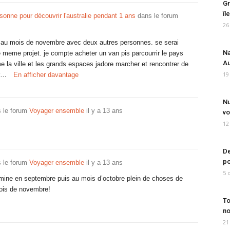
Gr
îl
sonne pour découvrir l'australie pendant 1 ans
dans le forum
26
 au mois de novembre avec deux autres personnes. se serai
Na
le meme projet. je compte acheter un van pis parcourrir le pays
Au
aime la ville et les grands espaces jadore marcher et rencontrer de
19
er…
En afficher davantage
Nu
 le forum
Voyager ensemble
il y a 13 ans
vo
12
De
po
 le forum
Voyager ensemble
il y a 13 ans
5 
termine en septembre puis au mois d’octobre plein de choses de
mois de novembre!
To
no
21