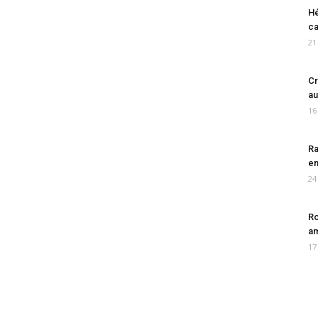
Hé
ca
21
Cr
au
16
Ra
en
24
Ro
am
17