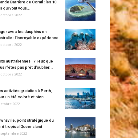
ande Barrière de Corail : les 10
es qui vont vous...
 octobre 2022
ger avec les dauphins en
stralie : l’incroyable expérience
 octobre 2022
its australiennes : 7 lieux que
us n’êtes pas prêt d’oublier...
 octobre 2022
s activités gratuites à Perth,
ur un été coloré et bien...
octobre 2022
wnsville, point stratégique du
rd tropical Queensland
 septembre 2022