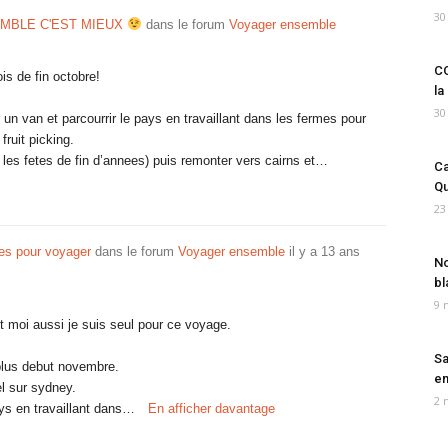
30
EMBLE C'EST MIEUX
dans le forum
Voyager ensemble
CO
is de fin octobre!
la
30
 un van et parcourrir le pays en travaillant dans les fermes pour
fruit picking.
les fetes de fin d’annees) puis remonter vers cairns et…
Ca
Qu
23
es pour voyager
dans le forum
Voyager ensemble
il y a 13 ans
No
bl
9 
t moi aussi je suis seul pour ce voyage.
Sa
 plus debut novembre.
em
el sur sydney.
2 
ays en travaillant dans…
En afficher davantage