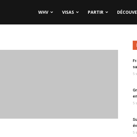
WHV
VISAS
PARTIR
DÉCOUVE
Fr
sa
5 
Gr
en
5 
Su
év
5 