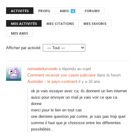
ACTIVITÉS
PROFIL
AMIS
FORUMS
0
MES ACTIVITÉS
MES CITATIONS
MES FAVORIS
MES AMIS
Afficher par activité:
nomadedumonde
a répondu au sujet
Comment recevoir son casier judiciaire
dans le forum
Australie – le pays-continent
il y a 16 ans
ok je vais essayer avec ca, ils donnent un lien internet
aussi pour envoyer un mail je vais voir ce que ca
donne
merci pour le lien en tout cas
une derniere question par contre, je sais pas trop quel
somme il faut que je choisisse entre les differentes
possibilités…