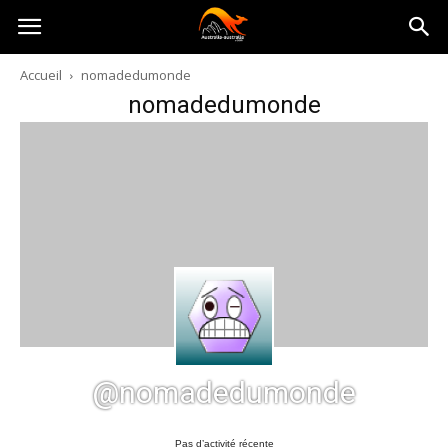
Australia-
Accueil
nomadedumonde
nomadedumonde
australie.com
@nomadedumonde
Pas d’activité récente