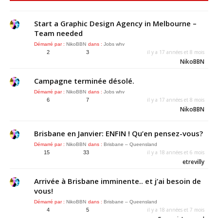
Start a Graphic Design Agency in Melbourne –
Team needed
Démarré par :
NikoBBN
dans :
Jobs whv
il y a 17 années et 8 mois
2
3
NikoBBN
Campagne terminée désolé.
Démarré par :
NikoBBN
dans :
Jobs whv
il y a 17 années et 8 mois
6
7
NikoBBN
Brisbane en Janvier: ENFIN ! Qu’en pensez-vous?
Démarré par :
NikoBBN
dans :
Brisbane – Queensland
il y a 18 années et 6 mois
15
33
etrevilly
Arrivée à Brisbane imminente.. et j’ai besoin de
vous!
Démarré par :
NikoBBN
dans :
Brisbane – Queensland
il y a 18 années et 7 mois
4
5