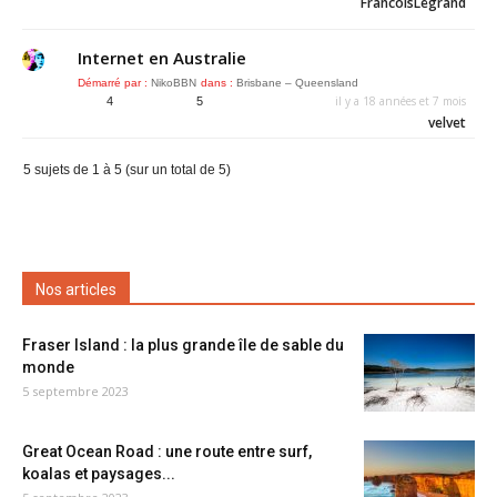
FrancoisLegrand
Internet en Australie
Démarré par :
NikoBBN
dans :
Brisbane – Queensland
il y a 18 années et 7 mois
4
5
velvet
5 sujets de 1 à 5 (sur un total de 5)
Nos articles
Fraser Island : la plus grande île de sable du
monde
5 septembre 2023
Great Ocean Road : une route entre surf,
koalas et paysages...