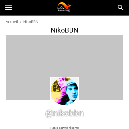
Australia-
Accueil
NikoBBN
NikoBBN
australie.com
@nikobbn
Pas d’activité récente