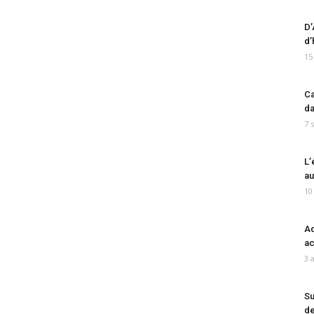
D’
d’
15
Ca
da
7 
L’
au
10
Ad
ac
3 
Su
de