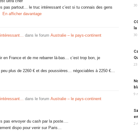
st ultra cher
30
s pas partout… le truc intéressant c’est si tu connais des gens
En afficher davantage
CO
la
30
 intéressant…
dans le forum
Australie – le pays-continent
Ca
Qu
nir en France et de me rebarrer là-bas… c’est trop bon, je
23
un peu plus de 2260 € et des poussières… négociables à 2250 €…
No
bl
9 
 intéressant…
dans le forum
Australie – le pays-continent
Sa
em
ois pas envoyer du cash par la poste….
2 
ilement dispo pour venir sur Paris…