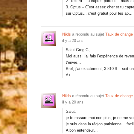
2. Telstra – tu captes partout… mais c’e
3. Optus – C’est assez cher et tu capte
sur Optus… c’est gratuit pour les ap…
Nikls
a répondu au sujet
Taux de change
il y a 20 ans
Salut Greg G,
Moi aussi j’ai fais l’expérience de reve
t’envie…
Bref, j’ai exactement, 3.810 $… soit 
A+
Nikls
a répondu au sujet
Taux de change
il y a 20 ans
Salut,
je te rassure moi non plus, je ne me v
je suis dans la région parisienne… fac
A bon entendeur…