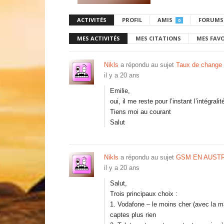
ACTIVITÉS
PROFIL
AMIS
FORUMS
0
MES ACTIVITÉS
MES CITATIONS
MES FAV
Nikls
a répondu au sujet
Taux de change
il y a 20 ans
Emilie,
oui, il me reste pour l’instant l’intégra
Tiens moi au courant
Salut
Nikls
a répondu au sujet
GSM EN AUSTR
il y a 20 ans
Salut,
Trois principaux choix :
1. Vodafone – le moins cher (avec la m
captes plus rien