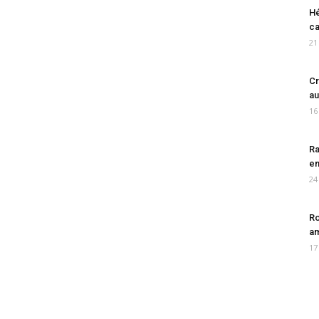
Hé
ca
21
Cr
au
16
Ra
en
24
Ro
am
17