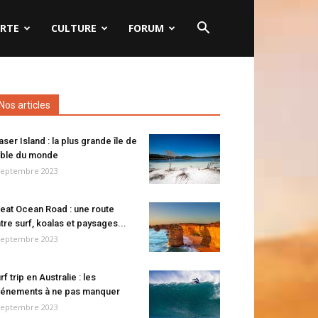
RTE
CULTURE
FORUM
Nos articles
aser Island : la plus grande île de
ble du monde
septembre 2023
eat Ocean Road : une route
tre surf, koalas et paysages...
septembre 2023
rf trip en Australie : les
énements à ne pas manquer
septembre 2023