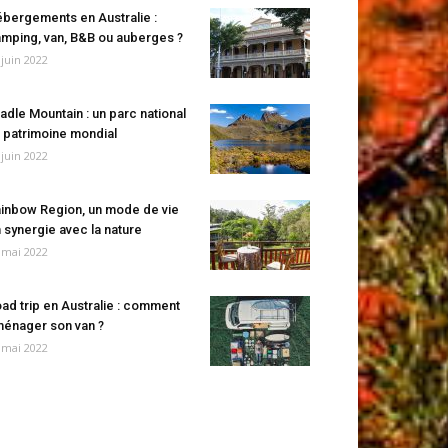
bergements en Australie :
mping, van, B&B ou auberges ?
 juin 2022
adle Mountain : un parc national
 patrimoine mondial
 juin 2022
inbow Region, un mode de vie
 synergie avec la nature
 mai 2022
ad trip en Australie : comment
énager son van ?
 mai 2022