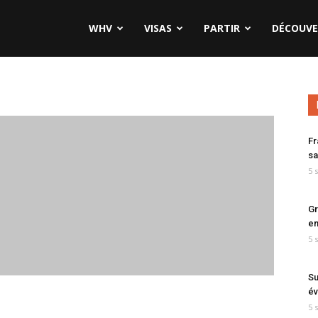
WHV
VISAS
PARTIR
DÉCOUVE
Fr
sa
5 
Gr
en
5 
Su
év
5 