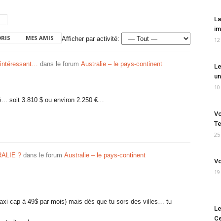
La
im
ORIS
MES AMIS
Afficher par activité:
12
 intéressant…
dans le forum
Australie – le pays-continent
Le
un
10
lité… soit 3.810 $ ou environ 2.250 €…
Vo
Te
25
ALIE ?
dans le forum
Australie – le pays-continent
Vo
19
axi-cap à 49$ par mois) mais dès que tu sors des villes… tu
Le
Ce