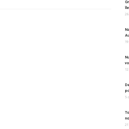
Gr
îl
26
Na
Au
19
Nu
vo
12
De
po
5 
To
no
21