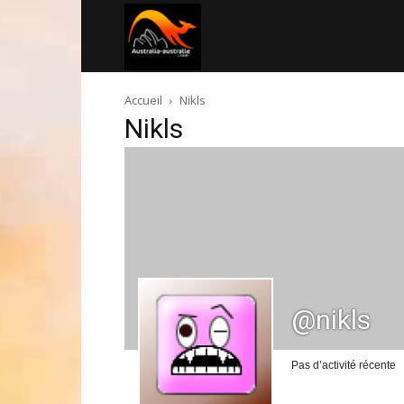
Australia-
Accueil
Nikls
australie.com
Nikls
@nikls
Pas d’activité récente