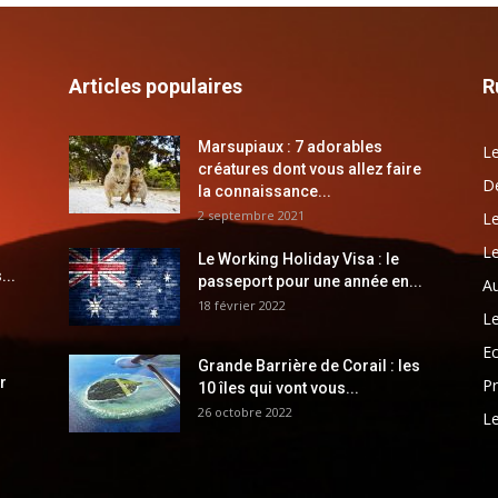
Articles populaires
R
Marsupiaux : 7 adorables
Le
créatures dont vous allez faire
Dé
la connaissance...
2 septembre 2021
Le
Le
Le Working Holiday Visa : le
...
passeport pour une année en...
Au
18 février 2022
Le
E
Grande Barrière de Corail : les
r
Pr
10 îles qui vont vous...
26 octobre 2022
Le