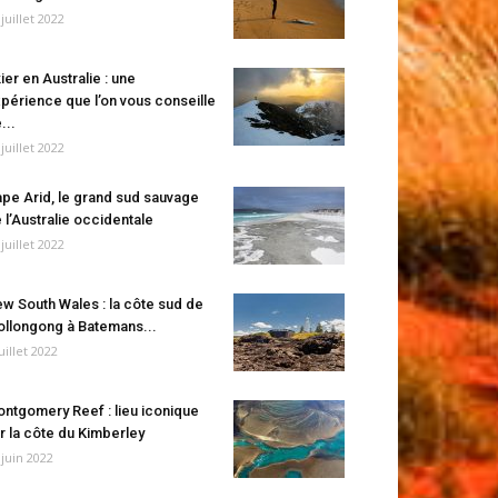
 juillet 2022
ier en Australie : une
périence que l’on vous conseille
...
 juillet 2022
pe Arid, le grand sud sauvage
 l’Australie occidentale
 juillet 2022
w South Wales : la côte sud de
llongong à Batemans...
juillet 2022
ntgomery Reef : lieu iconique
r la côte du Kimberley
 juin 2022