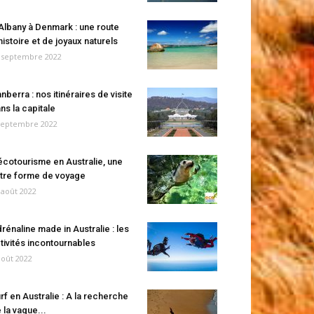
Albany à Denmark : une route
histoire et de joyaux naturels
 septembre 2022
nberra : nos itinéraires de visite
ns la capitale
septembre 2022
écotourisme en Australie, une
tre forme de voyage
 août 2022
rénaline made in Australie : les
tivités incontournables
août 2022
rf en Australie : A la recherche
 la vague...