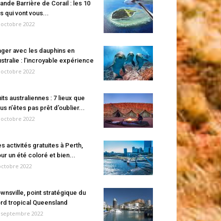
ande Barrière de Corail : les 10
es qui vont vous...
 octobre 2022
ger avec les dauphins en
stralie : l’incroyable expérience
 octobre 2022
its australiennes : 7 lieux que
us n’êtes pas prêt d’oublier...
 octobre 2022
s activités gratuites à Perth,
ur un été coloré et bien...
octobre 2022
wnsville, point stratégique du
rd tropical Queensland
 septembre 2022