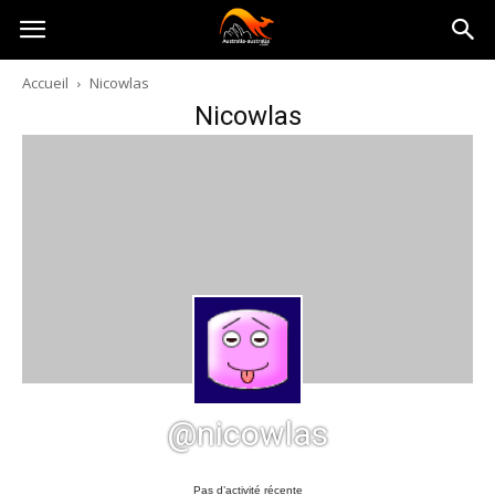
Australia-
Accueil
Nicowlas
Nicowlas
australie.com
@nicowlas
Pas d’activité récente