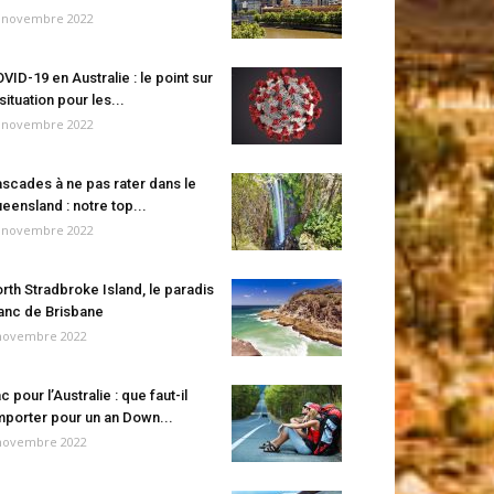
 novembre 2022
VID-19 en Australie : le point sur
 situation pour les...
 novembre 2022
scades à ne pas rater dans le
eensland : notre top...
 novembre 2022
rth Stradbroke Island, le paradis
anc de Brisbane
novembre 2022
c pour l’Australie : que faut-il
porter pour un an Down...
novembre 2022