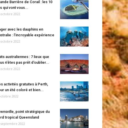
ande Barrière de Corail : les 10
es qui vont vous...
 octobre 2022
ger avec les dauphins en
stralie : l’incroyable expérience
 octobre 2022
its australiennes : 7 lieux que
us n’êtes pas prêt d’oublier...
 octobre 2022
s activités gratuites à Perth,
ur un été coloré et bien...
octobre 2022
wnsville, point stratégique du
rd tropical Queensland
 septembre 2022