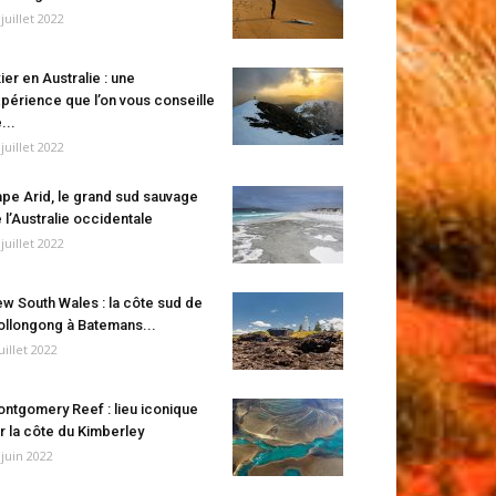
 juillet 2022
ier en Australie : une
périence que l’on vous conseille
...
 juillet 2022
pe Arid, le grand sud sauvage
 l’Australie occidentale
 juillet 2022
w South Wales : la côte sud de
llongong à Batemans...
juillet 2022
ntgomery Reef : lieu iconique
r la côte du Kimberley
 juin 2022