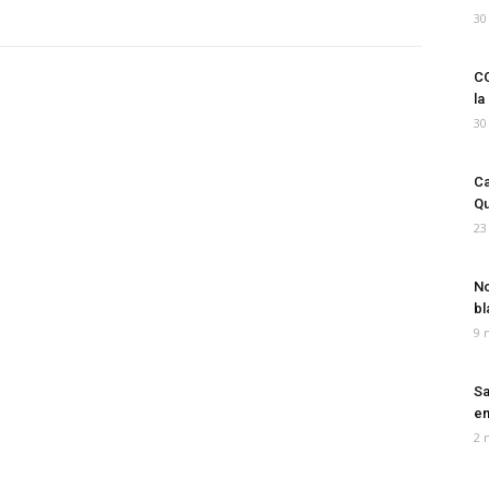
30
CO
la
30
Ca
Qu
23
No
bl
9 
Sa
em
2 