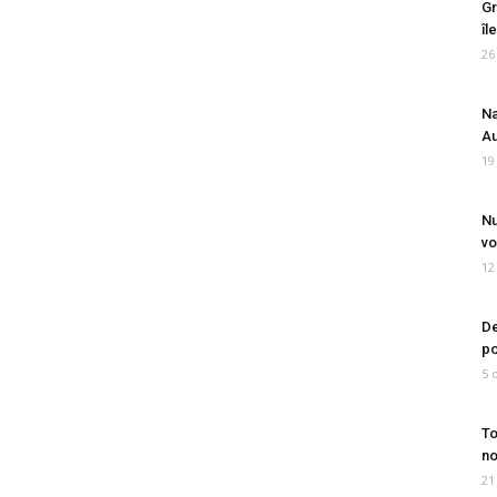
Gr
îl
26
Na
Au
19
Nu
vo
12
De
po
5 
To
no
21