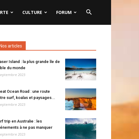
RTE
CULTURE
FORUM
Nos articles
aser Island : la plus grande île de
ble du monde
septembre 2023
eat Ocean Road : une route
tre surf, koalas et paysages...
septembre 2023
rf trip en Australie : les
énements à ne pas manquer
septembre 2023