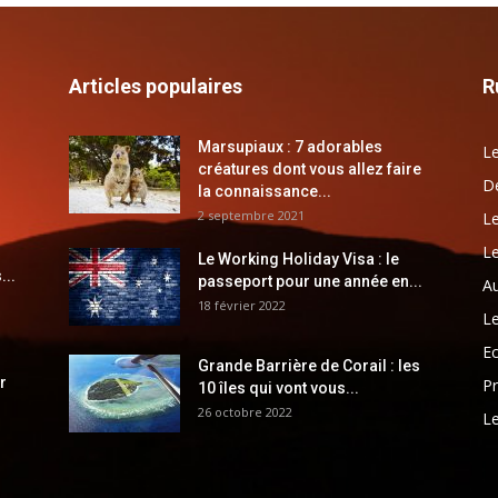
Articles populaires
R
Marsupiaux : 7 adorables
Le
créatures dont vous allez faire
Dé
la connaissance...
2 septembre 2021
Le
Le
Le Working Holiday Visa : le
...
passeport pour une année en...
Au
18 février 2022
Le
E
Grande Barrière de Corail : les
r
Pr
10 îles qui vont vous...
26 octobre 2022
Le