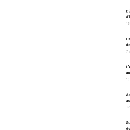
D’
d’
15
Ca
da
7 
L’
au
10
Ad
ac
3 
Su
de