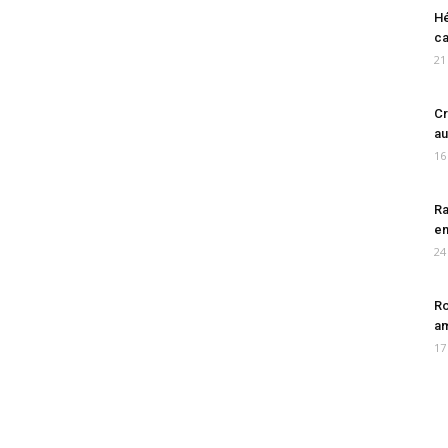
Hé
ca
21
Cr
au
16
Ra
en
24
Ro
am
17