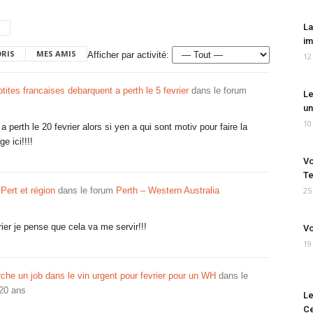
La
im
ORIS
MES AMIS
Afficher par activité:
12
tites francaises debarquent a perth le 5 fevrier
dans le forum
Le
un
10
 perth le 20 fevrier alors si yen a qui sont motiv pour faire la
e ici!!!!
Vo
Te
Pert et région
dans le forum
Perth – Western Australia
25
vrier je pense que cela va me servir!!!
Vo
19
che un job dans le vin urgent pour fevrier pour un WH
dans le
 20 ans
Le
Ce