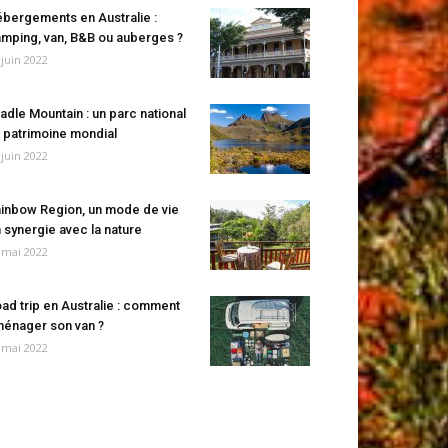
bergements en Australie :
mping, van, B&B ou auberges ?
 juin 2022
adle Mountain : un parc national
 patrimoine mondial
 juin 2022
inbow Region, un mode de vie
 synergie avec la nature
 mai 2022
ad trip en Australie : comment
énager son van ?
 mai 2022