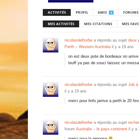
ACTIVITÉS
PROFIL
AMIS
FORUMS
0
MES ACTIVITÉS
MES CITATIONS
MES FAV
nicolasdelhorbe
a répondu au sujet
deux p
Perth – Western Australia
il y a 19 ans
on est deux pote de bordeaux on arrive a
teuff ya pas de souci laissez un messag
nicolasdelhorbe
a répondu au sujet
Job à 
il y a 19 ans
merci pour linfo jarrive a perth le 20 fe
nicolasdelhorbe
a répondu au sujet
recher
forum
Australie – le pays-continent
il y a
merci pour la reponse