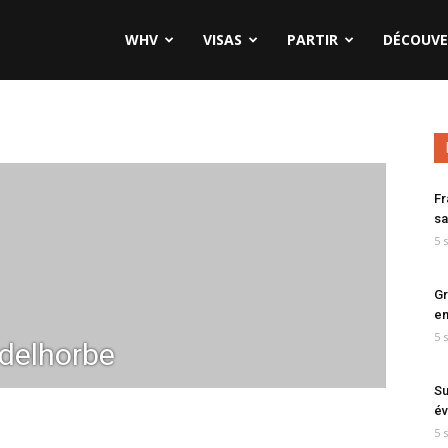
WHV
VISAS
PARTIR
DÉCOUVE
Fr
sa
5 
Gr
en
5 
delhorbe
Su
év
5 