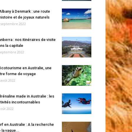
Albany à Denmark : une route
histoire et de joyaux naturels
 septembre 2022
nberra : nos itinéraires de visite
ns la capitale
septembre 2022
écotourisme en Australie, une
tre forme de voyage
 août 2022
rénaline made in Australie : les
tivités incontournables
août 2022
rf en Australie : A la recherche
 la vague...