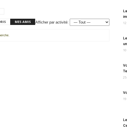
La
im
ORIS
MES AMIS
Afficher par activité:
12
cherche.
Le
un
10
Vo
Te
25
Vo
19
Le
Ce