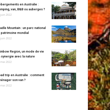
bergements en Australie :
mping, van, B&B ou auberges ?
 juin 2022
adle Mountain : un parc national
 patrimoine mondial
 juin 2022
inbow Region, un mode de vie
 synergie avec la nature
 mai 2022
ad trip en Australie : comment
énager son van ?
 mai 2022