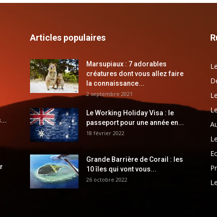
Articles populaires
R
Marsupiaux : 7 adorables
Le
créatures dont vous allez faire
Dé
la connaissance...
2 septembre 2021
Le
Le
Le Working Holiday Visa : le
...
passeport pour une année en...
Au
18 février 2022
Le
E
Grande Barrière de Corail : les
r
Pr
10 îles qui vont vous...
26 octobre 2022
Le