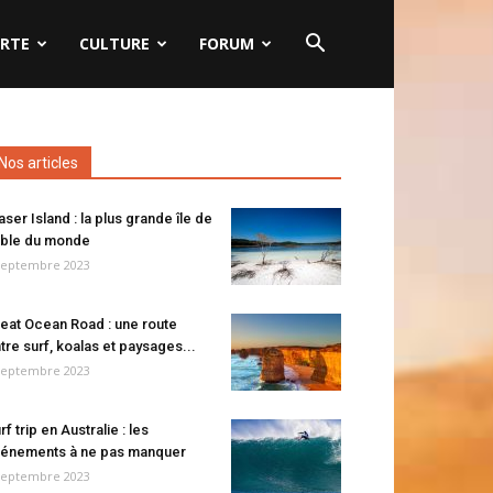
RTE
CULTURE
FORUM
Nos articles
aser Island : la plus grande île de
ble du monde
septembre 2023
eat Ocean Road : une route
tre surf, koalas et paysages...
septembre 2023
rf trip en Australie : les
énements à ne pas manquer
septembre 2023