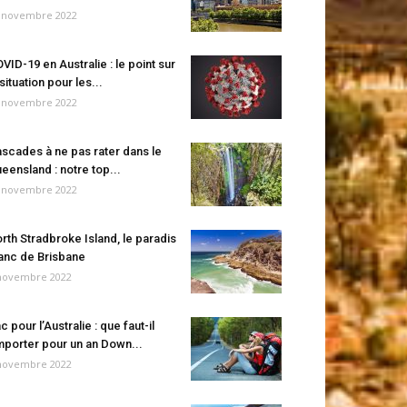
 novembre 2022
VID-19 en Australie : le point sur
 situation pour les...
 novembre 2022
scades à ne pas rater dans le
eensland : notre top...
 novembre 2022
rth Stradbroke Island, le paradis
anc de Brisbane
novembre 2022
c pour l’Australie : que faut-il
porter pour un an Down...
novembre 2022