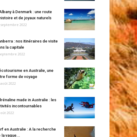
Albany à Denmark : une route
histoire et de joyaux naturels
 septembre 2022
nberra : nos itinéraires de visite
ns la capitale
septembre 2022
écotourisme en Australie, une
tre forme de voyage
 août 2022
rénaline made in Australie : les
tivités incontournables
août 2022
rf en Australie : A la recherche
 la vague...