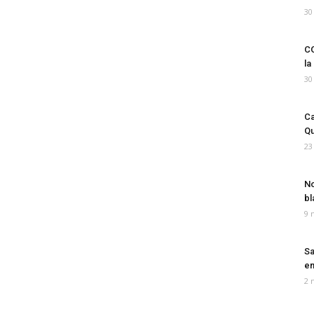
30
CO
la
30
Ca
Qu
23
No
bl
9 
Sa
em
2 