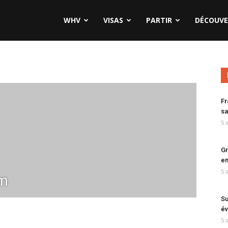
WHV
VISAS
PARTIR
DÉCOUVE
Fr
sa
5 
Gr
en
5 
im
Su
év
5 