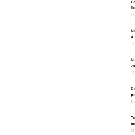
Gr
îl
26
Na
Au
19
Nu
vo
12
De
po
5 
To
no
21