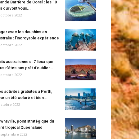
ande Barrière de Corail : les 10
es qui vont vous...
 octobre 2022
ger avec les dauphins en
stralie : l’incroyable expérience
 octobre 2022
its australiennes : 7 lieux que
us n’êtes pas prêt d’oublier...
 octobre 2022
s activités gratuites à Perth,
ur un été coloré et bien...
octobre 2022
wnsville, point stratégique du
rd tropical Queensland
 septembre 2022