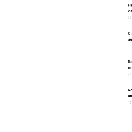
Hé
ca
21
Cr
au
16
Ra
en
24
Ro
am
17