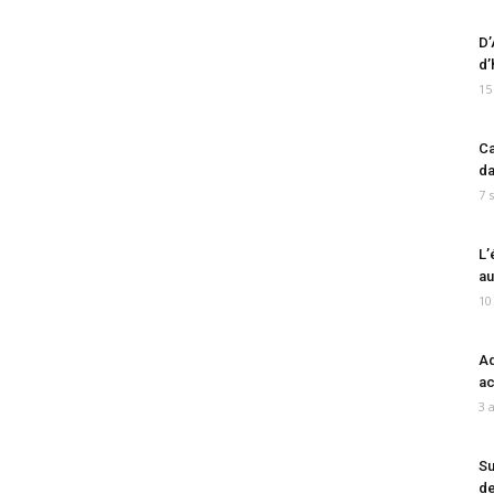
D’
d’
15
Ca
da
7 
L’
au
10
Ad
ac
3 
Su
de