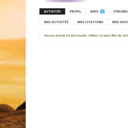
ACTIVITÉS
PROFIL
AMIS
FORUMS
0
MES ACTIVITÉS
MES CITATIONS
MES FAV
Aucune activité n'a été trouvée. Utilisez un autre filtre de re