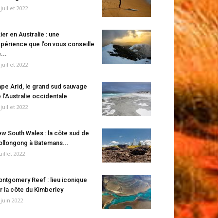
 juillet 2022
ier en Australie : une
périence que l’on vous conseille
...
 juillet 2022
pe Arid, le grand sud sauvage
 l’Australie occidentale
 juillet 2022
w South Wales : la côte sud de
llongong à Batemans...
juillet 2022
ntgomery Reef : lieu iconique
r la côte du Kimberley
 juin 2022