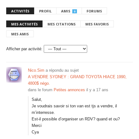
ACTIVITÉS
PROFIL
AMIS
FORUMS
0
MES ACTIVITÉS
MES CITATIONS
MES FAVORIS
MES AMIS
Afficher par activité:
Nico.Sim
a répondu au sujet
A VENDRE SYDNEY : GRAND TOYOTA HIACE 1990,
4800$ négo.
dans le forum
Petites annonces
il y a 17 ans
Salut,
Je voudrais savoir si ton van est tjs a vendre, il
m’interresse.
Est-il possible d’organiser un RDV? quand et ou?
Merci
Cya