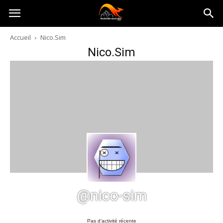
Australia-
Accueil
Nico.Sim
Nico.Sim
australie.com
@nico-sim
Pas d’activité récente