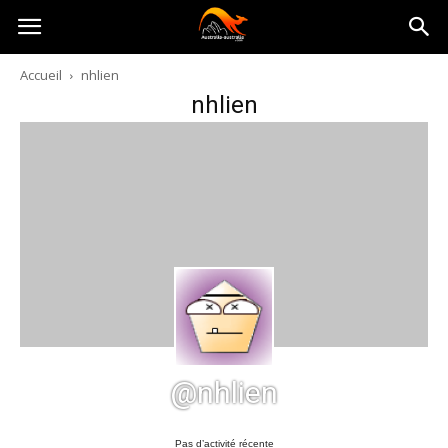
Australia-
Accueil
nhlien
nhlien
australie.com
@nhlien
Pas d’activité récente