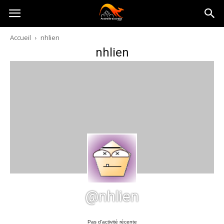
Australia-
Accueil
nhlien
nhlien
australie.com
@nhlien
Pas d’activité récente