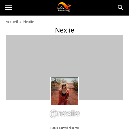
Australia-
Accueil
Nexiie
Nexiie
australie.com
@nexiie
Pas d’activité récente