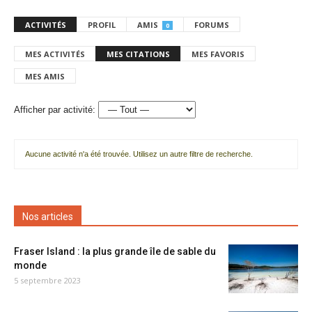
ACTIVITÉS
PROFIL
AMIS
FORUMS
0
MES ACTIVITÉS
MES CITATIONS
MES FAVORIS
MES AMIS
Afficher par activité:
Aucune activité n'a été trouvée. Utilisez un autre filtre de recherche.
Nos articles
Fraser Island : la plus grande île de sable du
monde
5 septembre 2023