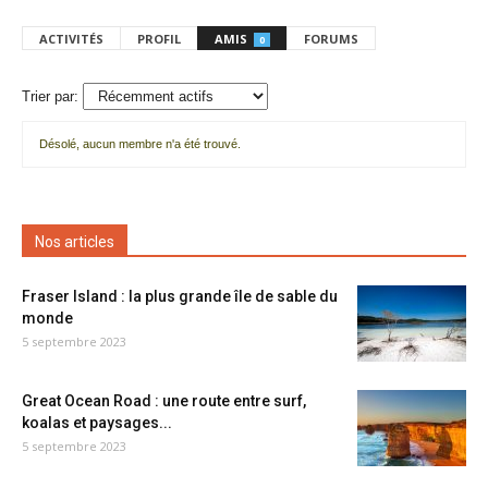
ACTIVITÉS
PROFIL
AMIS
FORUMS
0
Trier par:
Désolé, aucun membre n'a été trouvé.
Mes
amis
Nos articles
Fraser Island : la plus grande île de sable du
monde
5 septembre 2023
Great Ocean Road : une route entre surf,
koalas et paysages...
5 septembre 2023