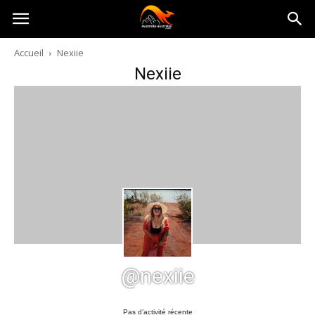
Australia-
Accueil
Nexiie
Nexiie
australie.com
@nexiie
Pas d’activité récente