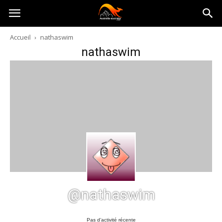
Australia-
Accueil
nathaswim
nathaswim
australie.com
@nathaswim
Pas d’activité récente