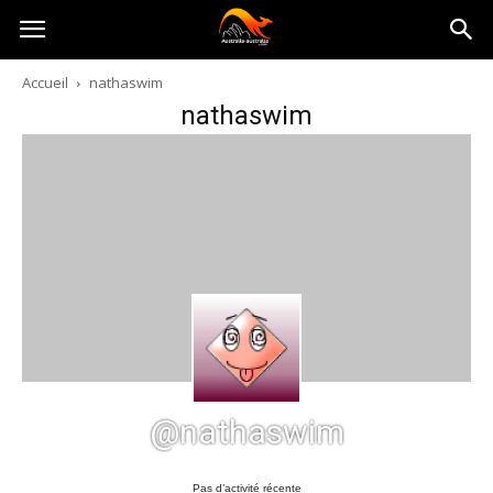
Australia-
Accueil
nathaswim
nathaswim
australie.com
@nathaswim
Pas d’activité récente