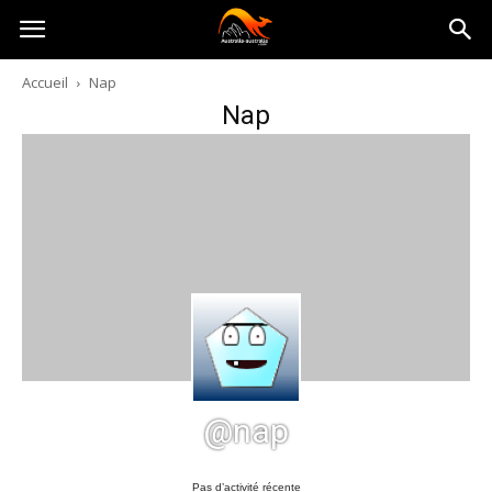
Australia-
Accueil
Nap
Nap
australie.com
@nap
Pas d’activité récente