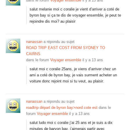
dans le forum
Voyager ensemble
il y a 13 ans
salut melanie moi c coralie je vient d’arriver a coté de
byron bay si ça te dis de voyager ensemble, je peut te
rejoindre dis moi? au plaisir
nanassan
a répondu au sujet
ROAD TRIP EAST COST FROM SYDNEY TO
CAIRNS
dans le forum
Voyager ensemble
il y a 13 ans
salut moi c coralie 25ans, je viens d’arriver chez un
ami a coté de byron bay, je vais surment acheter un
voiture donc rejoint moi si tu veut, au plaisir.
nanassan
a répondu au sujet
roadtrip départ de byron bay>nord cote est
dans le
forum
Voyager ensemble
il y a 13 ans
salut ludo moi c coralie j’ai 25 ans et je suis a dix
minutes de baryon bay, j’aimerais partir avec