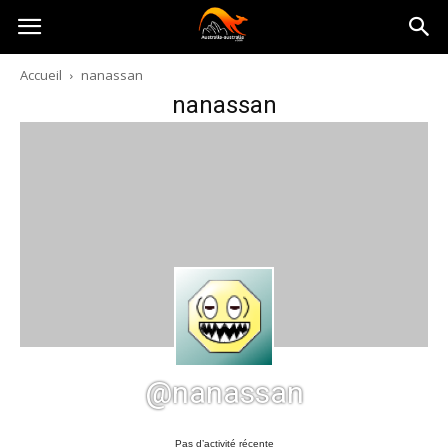
Australia-
Accueil
nanassan
nanassan
australie.com
@nanassan
Pas d’activité récente