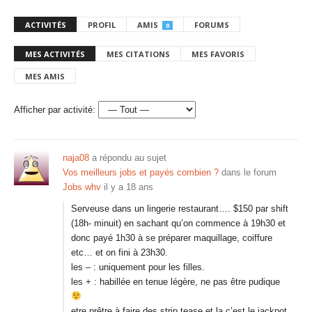
ACTIVITÉS
PROFIL
AMIS
FORUMS
0
MES ACTIVITÉS
MES CITATIONS
MES FAVORIS
MES AMIS
Afficher par activité:
naja08
a répondu au sujet
Vos meilleurs jobs et payés combien ?
dans le forum
Jobs whv
il y a 18 ans
Serveuse dans un lingerie restaurant…. $150 par shift
(18h- minuit) en sachant qu’on commence à 19h30 et
donc payé 1h30 à se préparer maquillage, coiffure
etc… et on fini à 23h30.
les – : uniquement pour les filles.
les + : habillée en tenue légère, ne pas être pudique
etre prêtre à faire des strip tease et la c’est le jackpot,