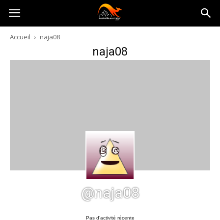
Australia-
Accueil
naja08
naja08
australie.com
@naja08
Pas d’activité récente