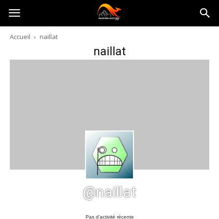
Australia-
Accueil
naillat
naillat
australie.com
@naillat
Pas d’activité récente