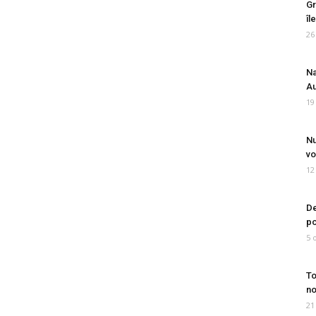
Gr
îl
26
Na
Au
19
Nu
vo
12
De
po
5 
To
no
21