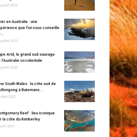
 juillet 2022
ier en Australie : une
périence que l’on vous conseille
...
 juillet 2022
pe Arid, le grand sud sauvage
 l’Australie occidentale
 juillet 2022
w South Wales : la côte sud de
llongong à Batemans...
juillet 2022
ntgomery Reef : lieu iconique
r la côte du Kimberley
 juin 2022