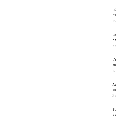
D’
d’
15
Ca
da
7 
L’
au
10
Ad
ac
3 
Su
de