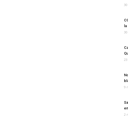
30
CO
la
30
Ca
Qu
23
No
bl
9 
Sa
em
2 