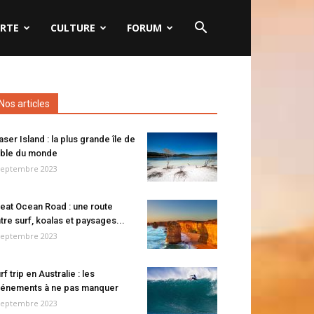
RTE
CULTURE
FORUM
Nos articles
aser Island : la plus grande île de
ble du monde
septembre 2023
eat Ocean Road : une route
tre surf, koalas et paysages...
septembre 2023
rf trip en Australie : les
énements à ne pas manquer
septembre 2023