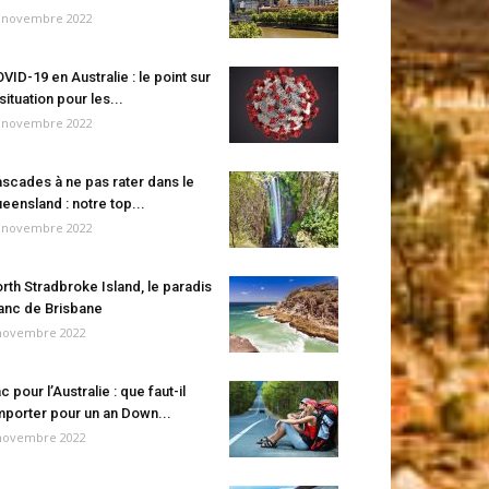
 novembre 2022
VID-19 en Australie : le point sur
 situation pour les...
 novembre 2022
scades à ne pas rater dans le
eensland : notre top...
 novembre 2022
rth Stradbroke Island, le paradis
anc de Brisbane
novembre 2022
c pour l’Australie : que faut-il
porter pour un an Down...
novembre 2022