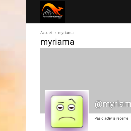
Australia-
Accueil
myriama
australie.com
myriama
@myria
Pas d’activité récente