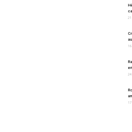
Hé
ca
21
Cr
au
16
Ra
en
24
Ro
am
17