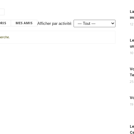
La
im
ORIS
MES AMIS
Afficher par activité:
12
cherche.
Le
un
10
Vo
Te
25
Vo
19
Le
Ce