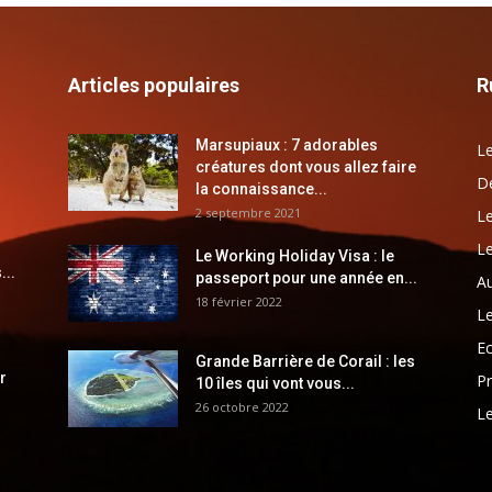
Articles populaires
R
Marsupiaux : 7 adorables
Le
créatures dont vous allez faire
Dé
la connaissance...
2 septembre 2021
Le
Le
Le Working Holiday Visa : le
...
passeport pour une année en...
Au
18 février 2022
Le
E
Grande Barrière de Corail : les
r
Pr
10 îles qui vont vous...
26 octobre 2022
Le