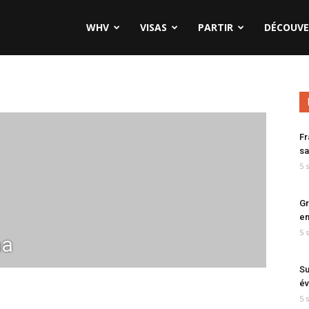
WHV
VISAS
PARTIR
DÉCOUVE
Fr
sa
5 
Gr
en
5 
ma
Su
év
5 