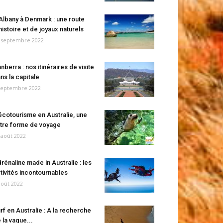
Albany à Denmark : une route
histoire et de joyaux naturels
 septembre 2022
nberra : nos itinéraires de visite
ns la capitale
septembre 2022
écotourisme en Australie, une
tre forme de voyage
 août 2022
rénaline made in Australie : les
tivités incontournables
août 2022
rf en Australie : A la recherche
 la vague...