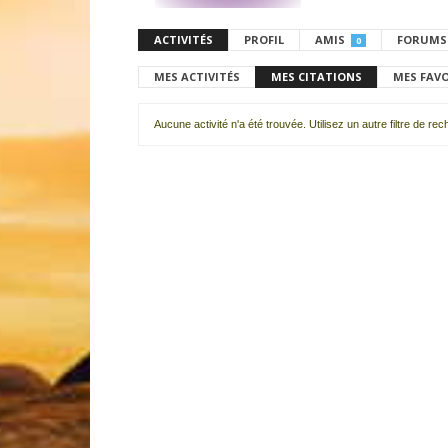
ACTIVITÉS
PROFIL
AMIS
FORUMS
0
MES ACTIVITÉS
MES CITATIONS
MES FAV
Aucune activité n'a été trouvée. Utilisez un autre filtre de re