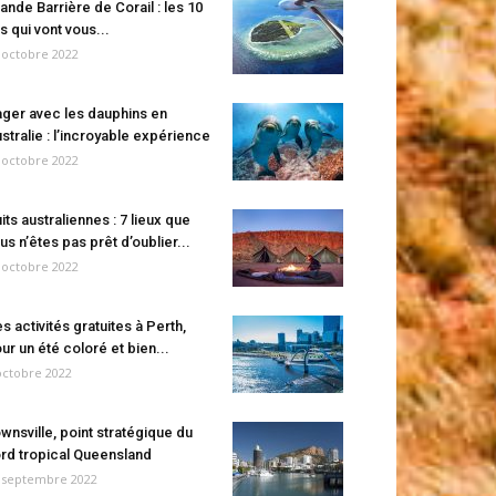
ande Barrière de Corail : les 10
es qui vont vous...
 octobre 2022
ger avec les dauphins en
stralie : l’incroyable expérience
 octobre 2022
its australiennes : 7 lieux que
us n’êtes pas prêt d’oublier...
 octobre 2022
s activités gratuites à Perth,
ur un été coloré et bien...
octobre 2022
wnsville, point stratégique du
rd tropical Queensland
 septembre 2022