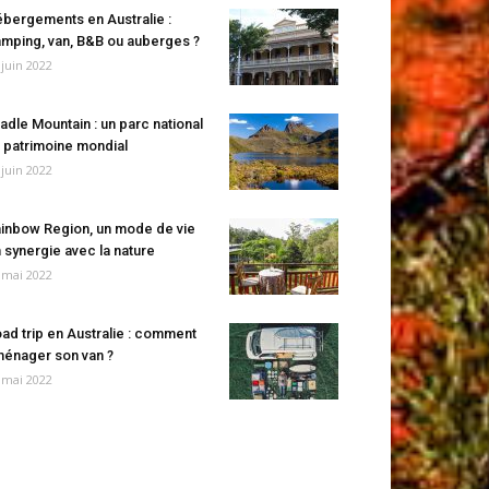
bergements en Australie :
mping, van, B&B ou auberges ?
 juin 2022
adle Mountain : un parc national
 patrimoine mondial
 juin 2022
inbow Region, un mode de vie
 synergie avec la nature
 mai 2022
ad trip en Australie : comment
énager son van ?
 mai 2022