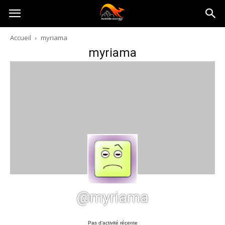
Australia-
Accueil
myriama
myriama
australie.com
@myriama
Pas d’activité récente