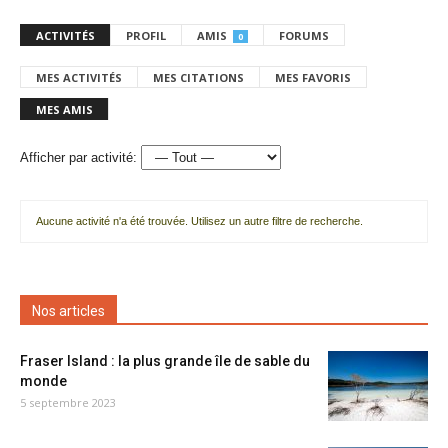
ACTIVITÉS
PROFIL
AMIS
FORUMS
0
MES ACTIVITÉS
MES CITATIONS
MES FAVORIS
MES AMIS
Afficher par activité:
Aucune activité n'a été trouvée. Utilisez un autre filtre de recherche.
Nos articles
Fraser Island : la plus grande île de sable du
monde
5 septembre 2023