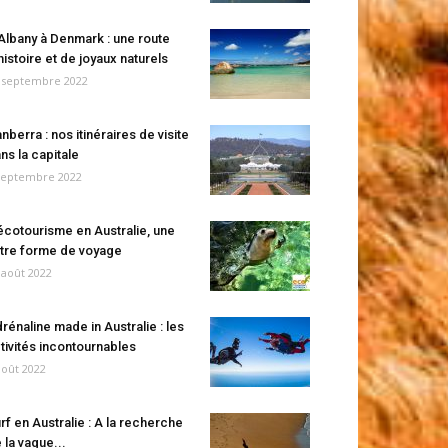
Albany à Denmark : une route
histoire et de joyaux naturels
 septembre 2022
nberra : nos itinéraires de visite
ns la capitale
septembre 2022
écotourisme en Australie, une
tre forme de voyage
 août 2022
rénaline made in Australie : les
tivités incontournables
août 2022
rf en Australie : A la recherche
 la vague...