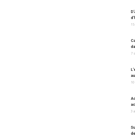
D’
d’
15
Ca
da
7 
L’
au
10
Ad
ac
3 
Su
de