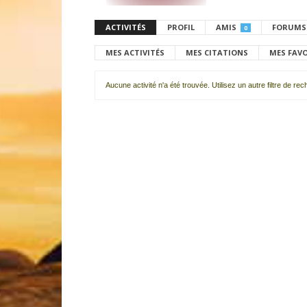
ACTIVITÉS
PROFIL
AMIS
FORUMS
0
MES ACTIVITÉS
MES CITATIONS
MES FAV
Aucune activité n'a été trouvée. Utilisez un autre filtre de re