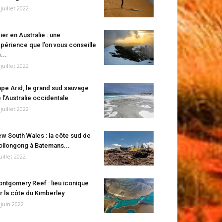
 juillet 2022
ier en Australie : une
périence que l’on vous conseille
...
 juillet 2022
pe Arid, le grand sud sauvage
 l’Australie occidentale
 juillet 2022
w South Wales : la côte sud de
llongong à Batemans...
juillet 2022
ntgomery Reef : lieu iconique
r la côte du Kimberley
 juin 2022