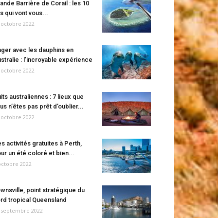
ande Barrière de Corail : les 10
es qui vont vous...
 octobre 2022
ger avec les dauphins en
stralie : l’incroyable expérience
 octobre 2022
its australiennes : 7 lieux que
us n’êtes pas prêt d’oublier...
 octobre 2022
s activités gratuites à Perth,
ur un été coloré et bien...
octobre 2022
wnsville, point stratégique du
rd tropical Queensland
 septembre 2022