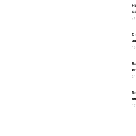
Hé
ca
21
Cr
au
16
Ra
en
24
Ro
am
17