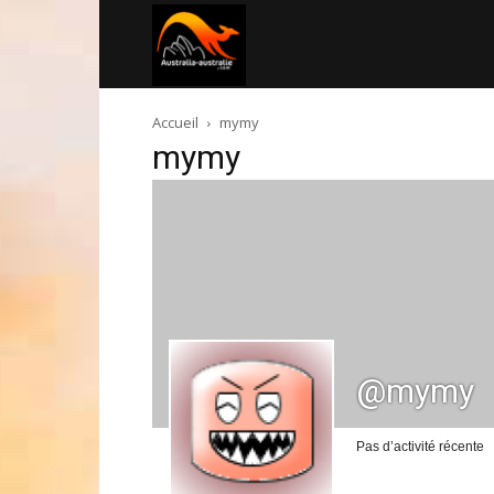
Australia-
Accueil
mymy
australie.com
mymy
@mymy
Pas d’activité récente