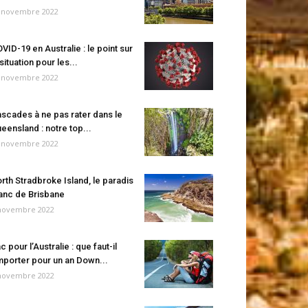
 novembre 2022
VID-19 en Australie : le point sur
 situation pour les...
 novembre 2022
scades à ne pas rater dans le
eensland : notre top...
 novembre 2022
rth Stradbroke Island, le paradis
anc de Brisbane
novembre 2022
c pour l’Australie : que faut-il
porter pour un an Down...
novembre 2022