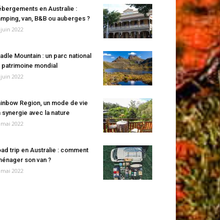
bergements en Australie :
mping, van, B&B ou auberges ?
 juin 2022
adle Mountain : un parc national
 patrimoine mondial
 juin 2022
inbow Region, un mode de vie
 synergie avec la nature
 mai 2022
ad trip en Australie : comment
énager son van ?
 mai 2022