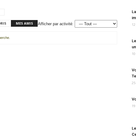
La
im
ORIS
MES AMIS
Afficher par activité:
12
cherche.
Le
un
10
Vo
Te
25
Vo
19
Le
Ce