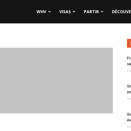
WHV
VISAS
PARTIR
DÉCOUVE
Fr
sa
5 
Gr
en
5 
Su
év
5 