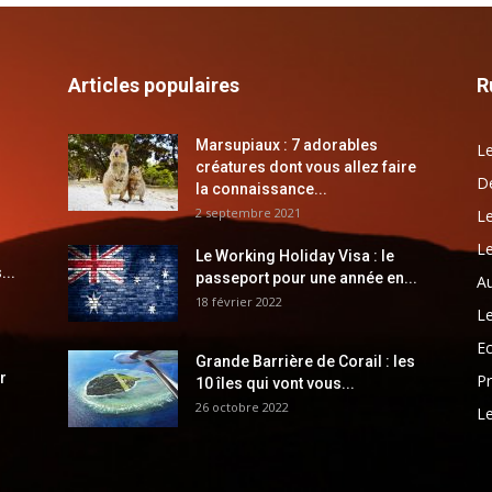
Articles populaires
R
Marsupiaux : 7 adorables
Le
créatures dont vous allez faire
Dé
la connaissance...
2 septembre 2021
Le
Le
Le Working Holiday Visa : le
...
passeport pour une année en...
Au
18 février 2022
Le
E
Grande Barrière de Corail : les
r
Pr
10 îles qui vont vous...
26 octobre 2022
Le