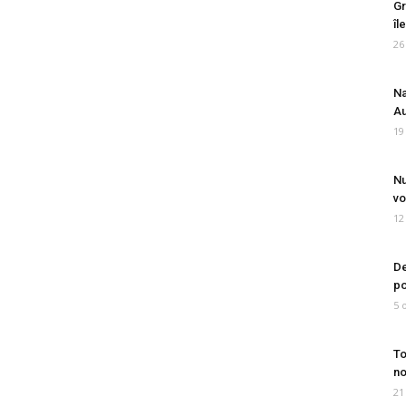
Gr
îl
26
Na
Au
19
Nu
vo
12
De
po
5 
To
no
21