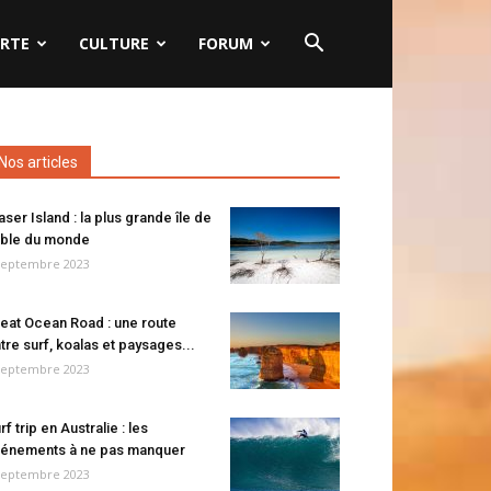
RTE
CULTURE
FORUM
Nos articles
aser Island : la plus grande île de
ble du monde
septembre 2023
eat Ocean Road : une route
tre surf, koalas et paysages...
septembre 2023
rf trip en Australie : les
énements à ne pas manquer
septembre 2023