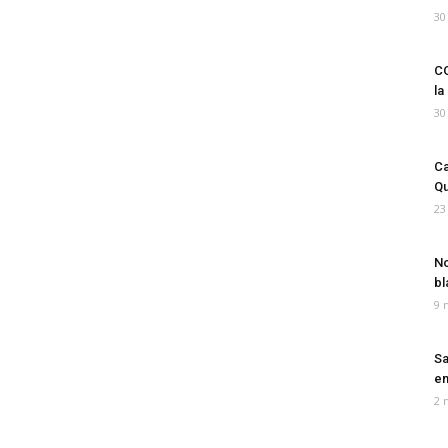
30
CO
la
30
Ca
Qu
23
No
bl
9 
Sa
em
2 