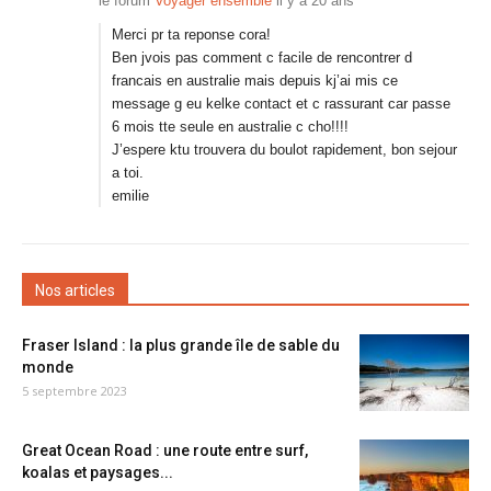
le forum
Voyager ensemble
il y a 20 ans
Merci pr ta reponse cora!
Ben jvois pas comment c facile de rencontrer d
francais en australie mais depuis kj’ai mis ce
message g eu kelke contact et c rassurant car passe
6 mois tte seule en australie c cho!!!!
J’espere ktu trouvera du boulot rapidement, bon sejour
a toi.
emilie
Nos articles
Fraser Island : la plus grande île de sable du
monde
5 septembre 2023
Great Ocean Road : une route entre surf,
koalas et paysages...