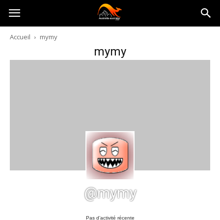
Australia-
Accueil
mymy
mymy
australie.com
@mymy
Pas d’activité récente