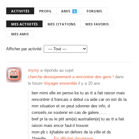
ACTIVITÉS
PROFIL
AMIS
FORUMS
0
MES ACTIVITÉS
MES CITATIONS
MES FAVORIS
MES AMIS
Afficher par activité:
mymy
a répondu au sujet
cherche desesperement a rencontrer des gens !
dans
le forum
Voyager ensemble
il y a 20 ans
ben mimi elle en pense ke tu as tt a fait raison mais
rencontrer d francais o debut ca aide car on est ds la
mm situation et on peut sdonner des info, d
conseils,se soutenir en cas de galere……
bref pr la ou le ptit ami(e) australien(e) tu as tt a fait
raison mais encor faut-il trouver.
mon pb c kjhabite en dehors de la ville et ds
1famille…
En afficher davantage