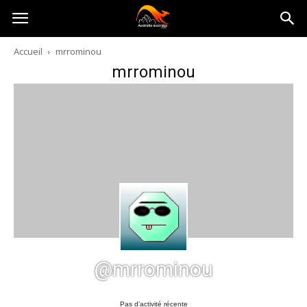
Australia-
Accueil
mrrominou
mrrominou
australie.com
@mrrominou
Pas d’activité récente