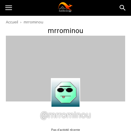
Australia-
Accueil
mrrominou
mrrominou
australie.com
@mrrominou
Pas d’activité récente