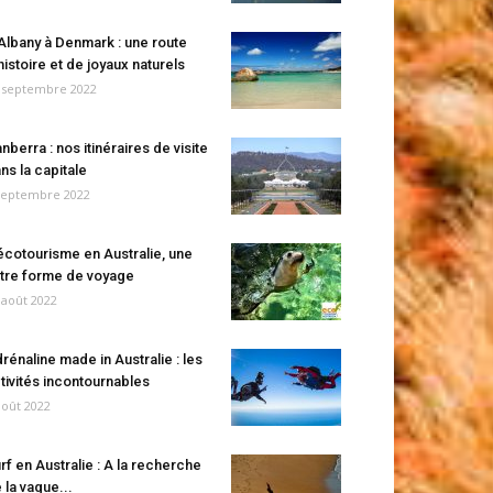
Albany à Denmark : une route
histoire et de joyaux naturels
 septembre 2022
nberra : nos itinéraires de visite
ns la capitale
septembre 2022
écotourisme en Australie, une
tre forme de voyage
 août 2022
rénaline made in Australie : les
tivités incontournables
août 2022
rf en Australie : A la recherche
 la vague...