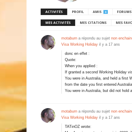
ACTIVITÉS
PROFIL
AMIS
FORUMS
0
MES ACTIVITÉS
MES CITATIONS
MES FAV
motaburn
a répondu au sujet
non enchain
Visa Working Holiday
il y a 17 ans
donc en effet :
Quote:
When you applied :
If granted a second Working Holiday vi
You were in Australia, and held a first
from the date you first entered Australi
You were in Australia, but did not hold
motaburn
a répondu au sujet
non enchain
Visa Working Holiday
il y a 17 ans
TATinOZ wrote: