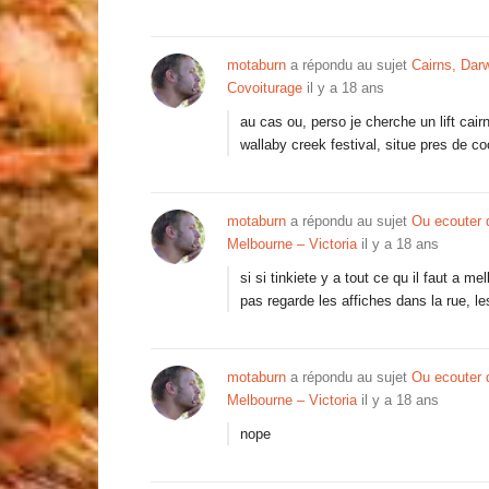
motaburn
a répondu au sujet
Cairns, Darw
Covoiturage
il y a 18 ans
au cas ou, perso je cherche un lift cair
wallaby creek festival, situe pres de c
motaburn
a répondu au sujet
Ou ecouter 
Melbourne – Victoria
il y a 18 ans
si si tinkiete y a tout ce qu il faut a 
pas regarde les affiches dans la rue, l
motaburn
a répondu au sujet
Ou ecouter 
Melbourne – Victoria
il y a 18 ans
nope