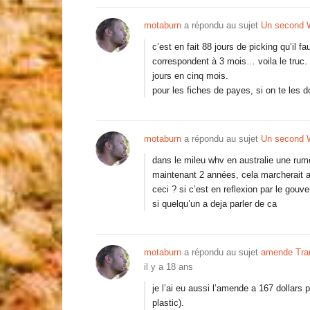
motaburn
a répondu au sujet
Un second 
c’est en fait 88 jours de picking qu’il 
correspondent à 3 mois… voila le truc. 
jours en cinq mois.
pour les fiches de payes, si on te les
motaburn
a répondu au sujet
Un second 
dans le mileu whv en australie une rum
maintenant 2 années, cela marcherait a
ceci ? si c’est en reflexion par le gou
si quelqu’un a deja parler de ca
motaburn
a répondu au sujet
amende Tram
il y a 18 ans
je l’ai eu aussi l’amende a 167 dollars 
plastic).