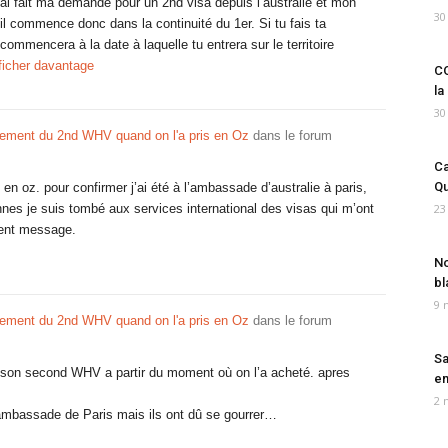
’ai fait ma demande pour un 2nd visa depuis l’australie et mon
30
il commence donc dans la continuité du 1er. Si tu fais ta
ommencera à la date à laquelle tu entrera sur le territoire
ficher davantage
CO
la
30
ement du 2nd WHV quand on l'a pris en Oz
dans le forum
Ca
Qu
 en oz. pour confirmer j’ai été à l’ambassade d’australie à paris,
nnes je suis tombé aux services international des visas qui m’ont
23
dent message.
No
bl
9 
ement du 2nd WHV quand on l'a pris en Oz
dans le forum
Sa
r son second WHV a partir du moment où on l’a acheté. apres
em
2 
l’ambassade de Paris mais ils ont dû se gourrer…