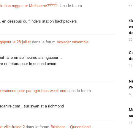
27
du bon ragga sur Melbourne?????
dans le forum
Sk
, en dessous du flinders station backpackers
ex
de
20
gapour le 28 juillet
dans le forum
Voyager ensemble
Ca
ut faire en six heures a singapour…
de
re en retard pour le second avion
13
Ne
Wo
ersonnes pour partager trips week end
dans le forum
6 
rordahire.com , sur swan st a richmond
Mo
su
29
e ville froide ?
dans le forum
Brisbane – Queensland