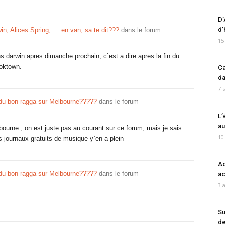
D’
d’
in, Alices Spring,…..en van, sa te dit???
dans le forum
15
ns darwin apres dimanche prochain, c`est a dire apres la fin du
ooktown.
Ca
da
7 
du bon ragga sur Melbourne?????
dans le forum
L’
au
melbourne , on est juste pas au courant sur ce forum, mais je sais
10
es journaux gratuits de musique y`en a plein
Ad
du bon ragga sur Melbourne?????
dans le forum
ac
3 
Su
de