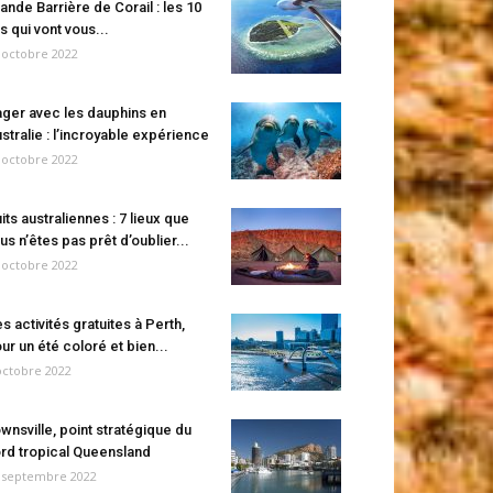
ande Barrière de Corail : les 10
es qui vont vous...
 octobre 2022
ger avec les dauphins en
stralie : l’incroyable expérience
 octobre 2022
its australiennes : 7 lieux que
us n’êtes pas prêt d’oublier...
 octobre 2022
s activités gratuites à Perth,
ur un été coloré et bien...
octobre 2022
wnsville, point stratégique du
rd tropical Queensland
 septembre 2022