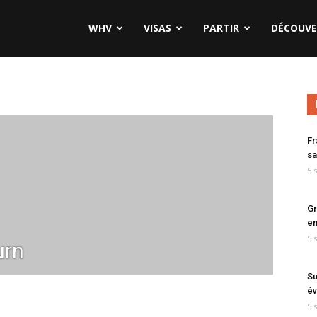
WHV
VISAS
PARTIR
DÉCOUVE
Fr
sa
5 
Gr
en
5 
rn
Su
év
5 