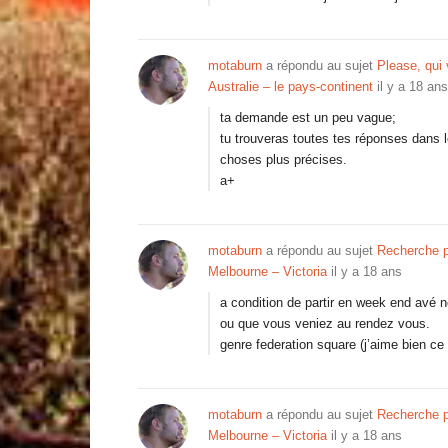
motaburn
a répondu au sujet
Please, qui
Australie – le pays-continent
il y a 18 ans
ta demande est un peu vague;
tu trouveras toutes tes réponses dans 
choses plus précises.
a+
motaburn
a répondu au sujet
Recherche p
Melbourne – Victoria
il y a 18 ans
a condition de partir en week end avé 
ou que vous veniez au rendez vous.
genre federation square (j’aime bien c
motaburn
a répondu au sujet
Recherche p
Melbourne – Victoria
il y a 18 ans