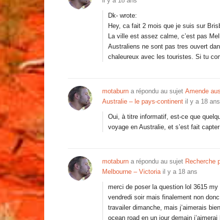
il y a 18 ans
Dk- wrote:
Hey, ca fait 2 mois que je suis sur Bri
La ville est assez calme, c’est pas Mel
Australiens ne sont pas tres ouvert dans
chaleureux avec les touristes. Si tu c
motaburn
a répondu au sujet
Amende aust
Australie – le pays-continent
il y a 18 ans
Oui, à titre informatif, est-ce que que
voyage en Australie, et s’est fait capter
motaburn
a répondu au sujet
Recherche p
Melbourne – Victoria
il y a 18 ans
merci de poser la question lol 3615 my l
vendredi soir mais finalement non donc 
travailer dimanche, mais j’aimerais bie
ocean road en un jour demain j’aimerai