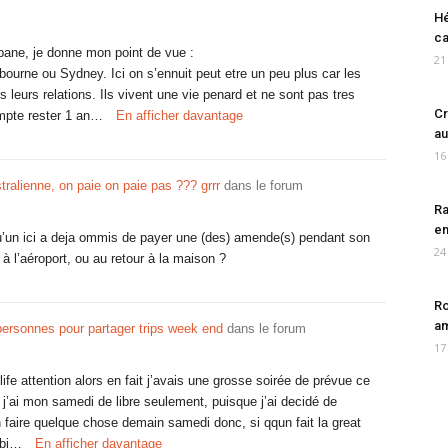
Hé
ca
sbane, je donne mon point de vue :
21
bourne ou Sydney. Ici on s’ennuit peut etre un peu plus car les
 leurs relations. Ils vivent une vie penard et ne sont pas tres
Cr
ompte rester 1 an…
En afficher davantage
au
16
ralienne, on paie on paie pas ??? grrr
dans le forum
Ra
en
lqu’un ici a deja ommis de payer une (des) amende(s) pendant son
24
 à l’aéroport, ou au retour à la maison ?
Ro
am
ersonnes pour partager trips week end
dans le forum
17
ife attention alors en fait j’avais une grosse soirée de prévue ce
j’ai mon samedi de libre seulement, puisque j’ai decidé de
n faire quelque chose demain samedi donc, si qqun fait la great
 bi…
En afficher davantage