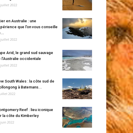
 juillet 2022
ier en Australie : une
périence que l’on vous conseille
...
 juillet 2022
pe Arid, le grand sud sauvage
 l’Australie occidentale
 juillet 2022
w South Wales : la côte sud de
llongong à Batemans...
juillet 2022
ntgomery Reef : lieu iconique
r la côte du Kimberley
 juin 2022