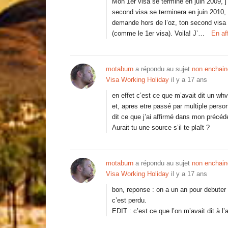
Mon 1er visa se termine en juin 2009, j
second visa se terminera en juin 2010, 
demande hors de l’oz, ton second visa c
(comme le 1er visa). Voila! J’…
En af
motaburn
a répondu au sujet
non enchain
Visa Working Holiday
il y a 17 ans
en effet c’est ce que m’avait dit un whv
et, apres etre passé par multiple perso
dit ce que j’ai affirmé dans mon précé
Aurait tu une source s’il te plaît ?
motaburn
a répondu au sujet
non enchain
Visa Working Holiday
il y a 17 ans
bon, reponse : on a un an pour debute
c’est perdu.
EDIT : c’est ce que l’on m’avait dit à 