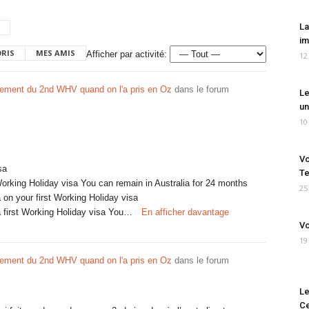
La
im
ORIS
MES AMIS
Afficher par activité:
12
ement du 2nd WHV quand on l'a pris en Oz
dans le forum
Le
un
10
Vo
sa
Te
 Working Holiday visa You can remain in Australia for 24 months
25
a on your first Working Holiday visa
 a first Working Holiday visa You…
En afficher davantage
Vo
19
ement du 2nd WHV quand on l'a pris en Oz
dans le forum
Le
Ce