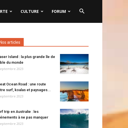
RTE
CULTURE
FORUM
Nos articles
aser Island : la plus grande île de
ble du monde
septembre 2023
eat Ocean Road : une route
tre surf, koalas et paysages...
septembre 2023
rf trip en Australie : les
énements à ne pas manquer
septembre 2023