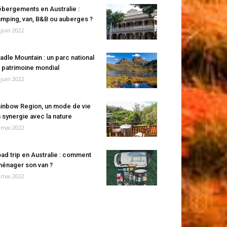
bergements en Australie :
mping, van, B&B ou auberges ?
 juin 2022
adle Mountain : un parc national
 patrimoine mondial
 juin 2022
inbow Region, un mode de vie
 synergie avec la nature
 mai 2022
ad trip en Australie : comment
énager son van ?
 mai 2022