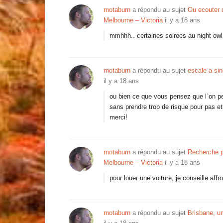
motaburn
a répondu au sujet
Ou ecouter 
Melbourne – Victoria
il y a 18 ans
mmhhh.. certaines soirees au night owl
motaburn
a répondu au sujet
escale a sin
il y a 18 ans
ou bien ce que vous pensez que l`on pe
sans prendre trop de risque pour pas et
merci!
motaburn
a répondu au sujet
Recherche p
Melbourne – Victoria
il y a 18 ans
pour louer une voiture, je conseille aff
motaburn
a répondu au sujet
Brisbane, un