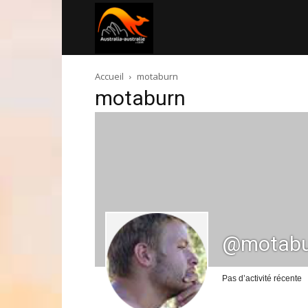
Australia-
Accueil
motaburn
australie.com
motaburn
@motabu
Pas d’activité récente