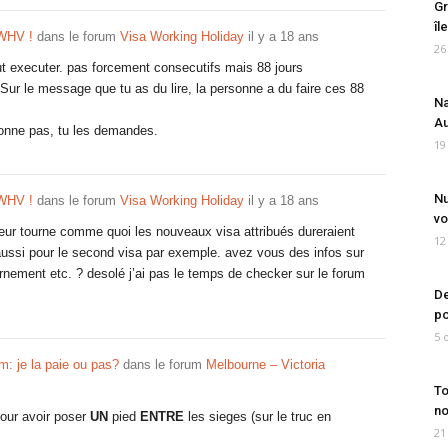
Gr
îl
WHV !
dans le forum
Visa Working Holiday
il y a 18 ans
26
faut executer. pas forcement consecutifs mais 88 jours
Sur le message que tu as du lire, la personne a du faire ces 88
Na
Au
 donne pas, tu les demandes.
19
Nu
WHV !
dans le forum
Visa Working Holiday
il y a 18 ans
vo
eur tourne comme quoi les nouveaux visa attribués dureraient
12
ussi pour le second visa par exemple. avez vous des infos sur
vernement etc. ? desolé j’ai pas le temps de checker sur le forum
De
po
5 
: je la paie ou pas?
dans le forum
Melbourne – Victoria
To
no
pour avoir poser
UN
pied
ENTRE
les sieges (sur le truc en
21