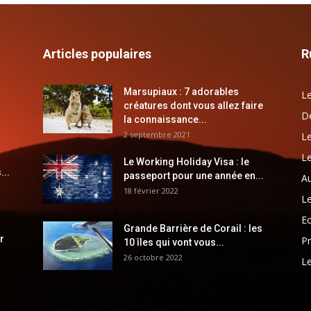
Articles populaires
R
Marsupiaux : 7 adorables
Le
créatures dont vous allez faire
Dé
la connaissance...
2 septembre 2021
Le
Le
Le Working Holiday Visa : le
...
passeport pour une année en...
Au
18 février 2022
Le
E
Grande Barrière de Corail : les
r
Pr
10 îles qui vont vous...
26 octobre 2022
Le