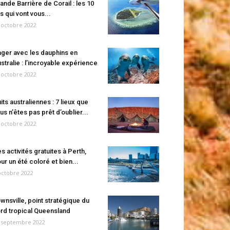
ande Barrière de Corail : les 10
es qui vont vous...
 octobre 2022
ger avec les dauphins en
stralie : l’incroyable expérience
 octobre 2022
its australiennes : 7 lieux que
us n’êtes pas prêt d’oublier...
 octobre 2022
s activités gratuites à Perth,
ur un été coloré et bien...
octobre 2022
wnsville, point stratégique du
rd tropical Queensland
 septembre 2022