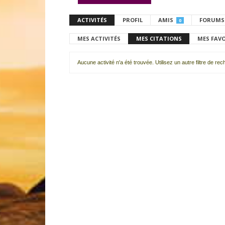
ACTIVITÉS
PROFIL
AMIS
FORUMS
0
MES ACTIVITÉS
MES CITATIONS
MES FAV
Aucune activité n'a été trouvée. Utilisez un autre filtre de re