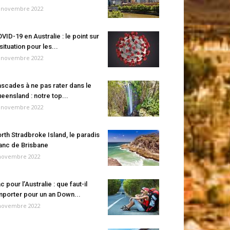
 novembre 2022
VID-19 en Australie : le point sur
 situation pour les...
 novembre 2022
scades à ne pas rater dans le
eensland : notre top...
 novembre 2022
rth Stradbroke Island, le paradis
anc de Brisbane
novembre 2022
c pour l’Australie : que faut-il
porter pour un an Down...
novembre 2022