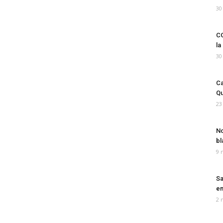
30
CO
la
30
Ca
Qu
23
No
bl
9 
Sa
em
2 