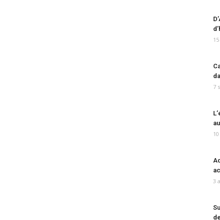
D’
d’
15
Ca
da
7 
L’
au
10
Ad
ac
3 
Su
de