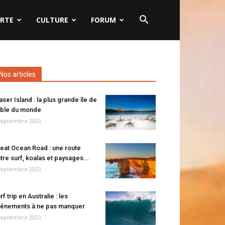
RTE
CULTURE
FORUM
Nos articles
aser Island : la plus grande île de
ble du monde
septembre 2023
eat Ocean Road : une route
tre surf, koalas et paysages...
septembre 2023
rf trip en Australie : les
énements à ne pas manquer
septembre 2023