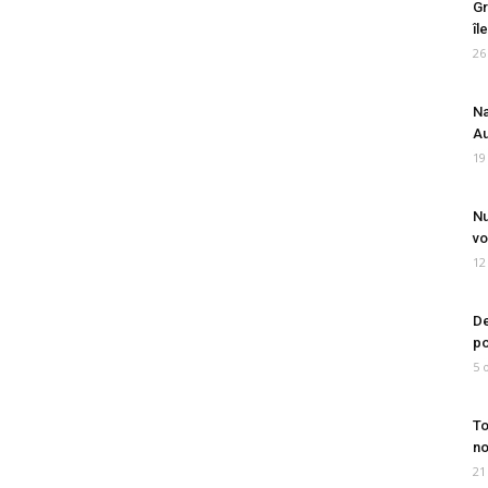
Gr
îl
26
Na
Au
19
Nu
vo
12
De
po
5 
To
no
21