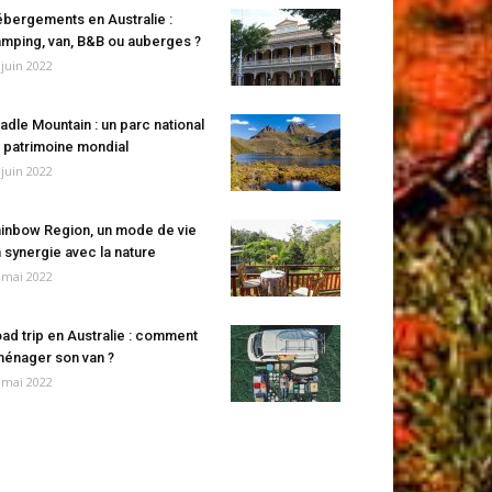
bergements en Australie :
mping, van, B&B ou auberges ?
 juin 2022
adle Mountain : un parc national
 patrimoine mondial
 juin 2022
inbow Region, un mode de vie
 synergie avec la nature
 mai 2022
ad trip en Australie : comment
énager son van ?
 mai 2022