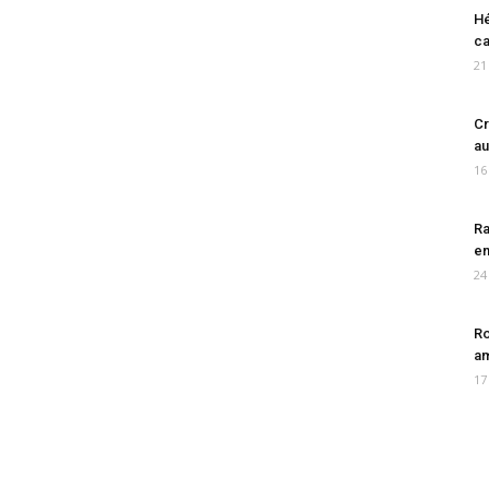
Hé
ca
21
Cr
au
16
Ra
en
24
Ro
am
17