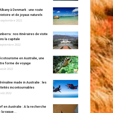
Albany à Denmark : une route
histoire et de joyaux naturels
 septembre 2022
nberra : nos itinéraires de visite
ns la capitale
septembre 2022
écotourisme en Australie, une
tre forme de voyage
 août 2022
rénaline made in Australie : les
tivités incontournables
août 2022
rf en Australie : A la recherche
 la vague...