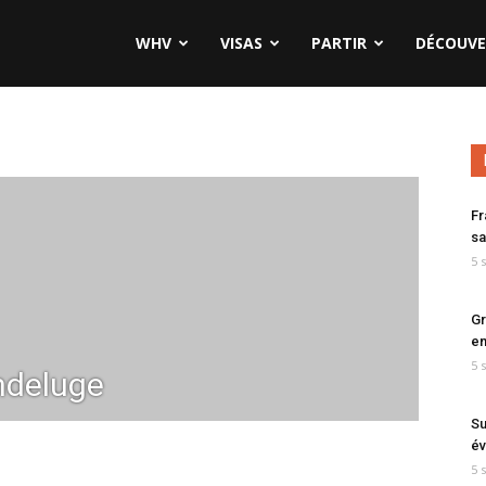
WHV
VISAS
PARTIR
DÉCOUVE
Fr
sa
5 
Gr
en
5 
deluge
Su
év
5 