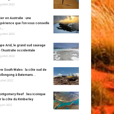
 juillet 2022
ier en Australie : une
périence que l’on vous conseille
...
 juillet 2022
pe Arid, le grand sud sauvage
 l’Australie occidentale
 juillet 2022
w South Wales : la côte sud de
llongong à Batemans...
juillet 2022
ntgomery Reef : lieu iconique
r la côte du Kimberley
 juin 2022