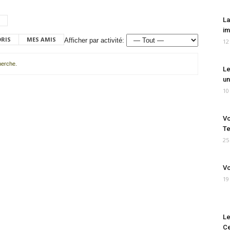
La
im
ORIS
MES AMIS
Afficher par activité:
12
cherche.
Le
un
10
Vo
Te
25
Vo
19
Le
Ce