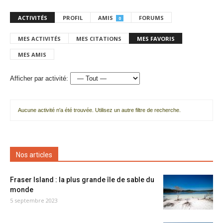
ACTIVITÉS
PROFIL
AMIS
FORUMS
0
MES ACTIVITÉS
MES CITATIONS
MES FAVORIS
MES AMIS
Afficher par activité:
Aucune activité n'a été trouvée. Utilisez un autre filtre de recherche.
Nos articles
Fraser Island : la plus grande île de sable du
monde
5 septembre 2023