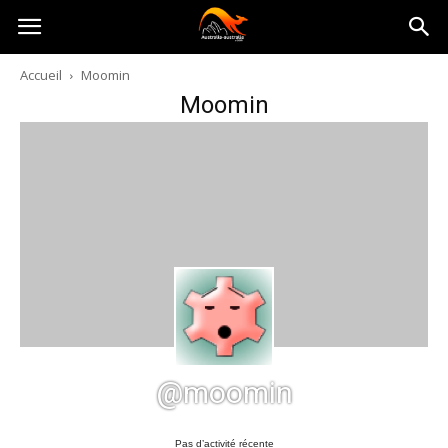
Australia-
Accueil
Moomin
Moomin
australie.com
@moomin
Pas d’activité récente