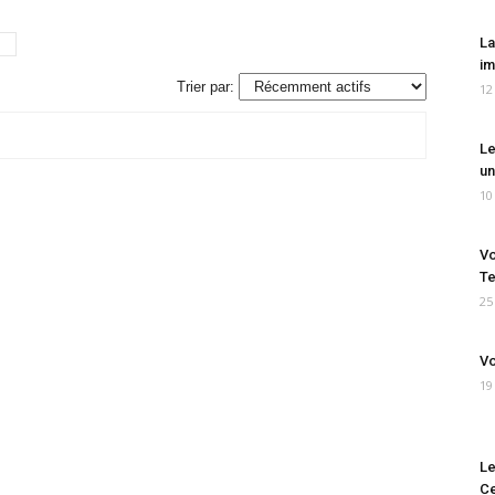
La
im
Trier par:
12
Le
un
10
Vo
Te
25
Vo
19
Le
Ce