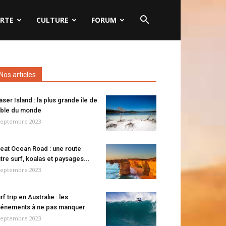
RTE
CULTURE
FORUM
Nos articles
aser Island : la plus grande île de
ble du monde
septembre 2023
eat Ocean Road : une route
tre surf, koalas et paysages...
septembre 2023
rf trip en Australie : les
énements à ne pas manquer
septembre 2023