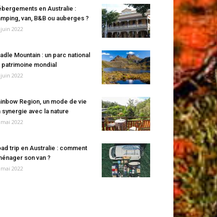
bergements en Australie :
mping, van, B&B ou auberges ?
 juin 2022
adle Mountain : un parc national
 patrimoine mondial
 juin 2022
inbow Region, un mode de vie
 synergie avec la nature
 mai 2022
ad trip en Australie : comment
énager son van ?
 mai 2022