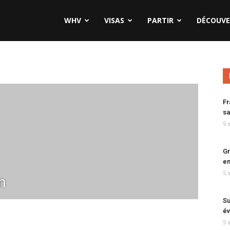
WHV
VISAS
PARTIR
DÉCOUVE
Fr
sa
5 
Gr
en
5 
n
Su
év
5 