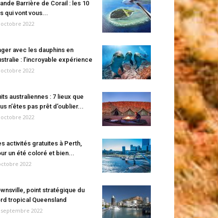
ande Barrière de Corail : les 10
es qui vont vous...
 octobre 2022
ger avec les dauphins en
stralie : l’incroyable expérience
 octobre 2022
its australiennes : 7 lieux que
us n’êtes pas prêt d’oublier...
 octobre 2022
s activités gratuites à Perth,
ur un été coloré et bien...
octobre 2022
wnsville, point stratégique du
rd tropical Queensland
 septembre 2022