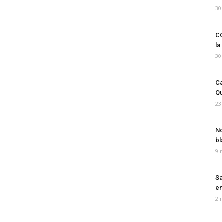
30
CO
la
30
Ca
Qu
23
No
bl
9 
Sa
em
2 