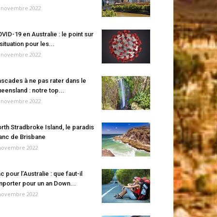
 novembre 2022
VID-19 en Australie : le point sur
 situation pour les...
 novembre 2022
scades à ne pas rater dans le
eensland : notre top...
 novembre 2022
rth Stradbroke Island, le paradis
anc de Brisbane
novembre 2022
c pour l’Australie : que faut-il
porter pour un an Down...
novembre 2022