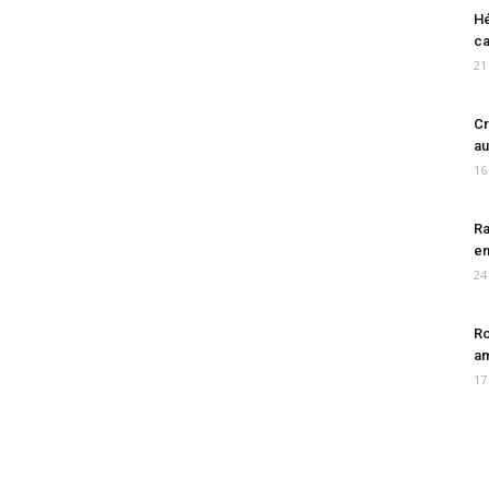
Hé
ca
21
Cr
au
16
Ra
en
24
Ro
am
17