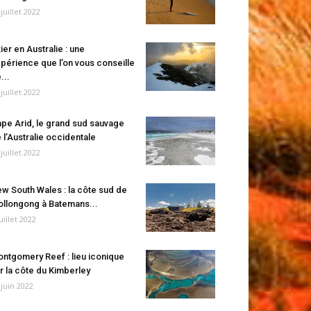
 juillet 2022
ier en Australie : une
périence que l’on vous conseille
...
 juillet 2022
pe Arid, le grand sud sauvage
 l’Australie occidentale
 juillet 2022
w South Wales : la côte sud de
llongong à Batemans...
juillet 2022
ntgomery Reef : lieu iconique
r la côte du Kimberley
 juin 2022