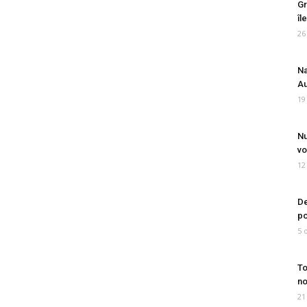
Gr
îl
26
Na
Au
19
Nu
vo
12
De
po
5 
To
no
21