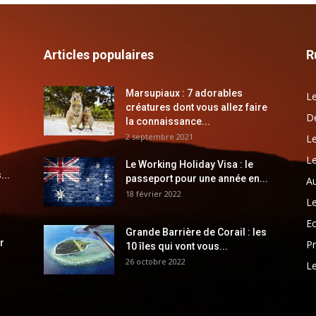
Articles populaires
R
Marsupiaux : 7 adorables
Le
créatures dont vous allez faire
Dé
la connaissance...
2 septembre 2021
Le
Le
Le Working Holiday Visa : le
...
passeport pour une année en...
Au
18 février 2022
Le
E
Grande Barrière de Corail : les
r
Pr
10 îles qui vont vous...
26 octobre 2022
Le