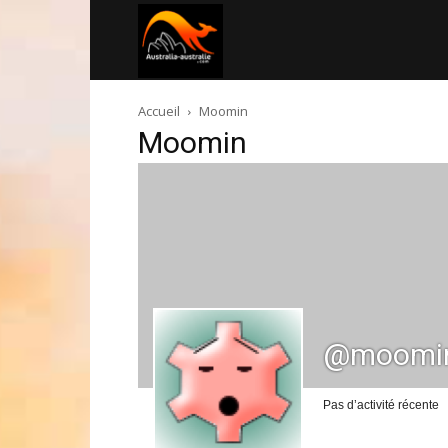
Australia-
Accueil
Moomin
australie.com
Moomin
@moomi
Pas d’activité récente