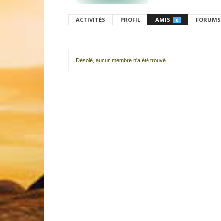
ACTIVITÉS
PROFIL
AMIS
FORUMS
0
Désolé, aucun membre n'a été trouvé.
Mes
amis