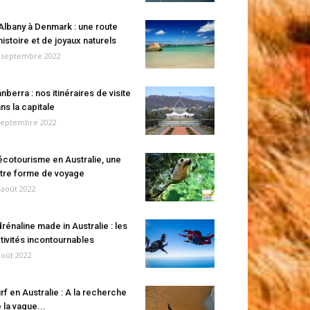
Albany à Denmark : une route
histoire et de joyaux naturels
 septembre 2022
nberra : nos itinéraires de visite
ns la capitale
septembre 2022
écotourisme en Australie, une
tre forme de voyage
 août 2022
rénaline made in Australie : les
tivités incontournables
août 2022
rf en Australie : A la recherche
 la vague...