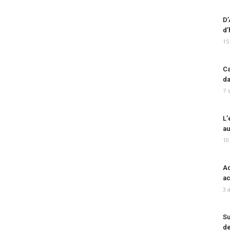
D’
d’
15
Ca
da
7 
L’
au
10
Ad
ac
3 
Su
de