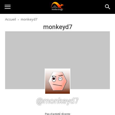
Australia-
Accueil
monkeyd7
monkeyd7
australie.com
@monkeyd7
Pas d’activité récente