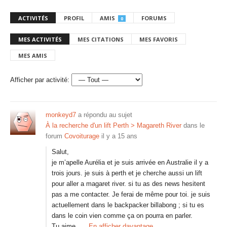
ACTIVITÉS
PROFIL
AMIS
FORUMS
0
MES ACTIVITÉS
MES CITATIONS
MES FAVORIS
MES AMIS
Afficher par activité:
monkeyd7
a répondu au sujet
À la recherche d'un lift Perth > Magareth River
dans le
forum
Covoiturage
il y a 15 ans
Salut,
je m’apelle Aurélia et je suis arrivée en Australie il y a
trois jours. je suis à perth et je cherche aussi un lift
pour aller a magaret river. si tu as des news hesitent
pas a me contacter. Je ferai de même pour toi. je suis
actuellement dans le backpacker billabong ; si tu es
dans le coin vien comme ça on pourra en parler.
Tu aime…
En afficher davantage