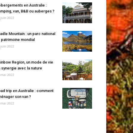
bergements en Australie :
mping, van, B&B ou auberges ?
 juin 2022
adle Mountain : un parc national
 patrimoine mondial
 juin 2022
inbow Region, un mode de vie
 synergie avec la nature
 mai 2022
ad trip en Australie : comment
énager son van ?
 mai 2022