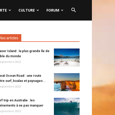
RTE
CULTURE
FORUM
Nos articles
aser Island : la plus grande île de
ble du monde
septembre 2023
eat Ocean Road : une route
tre surf, koalas et paysages...
septembre 2023
rf trip en Australie : les
énements à ne pas manquer
septembre 2023