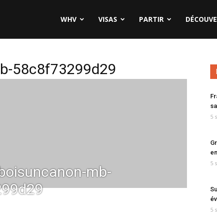
WHV
VISAS
PARTIR
DÉCOUVE
mb-58c8f73299d29
Fr
sa
5 
Gr
en
5 
boisuncanon-mb-
299d29
Su
év
5 