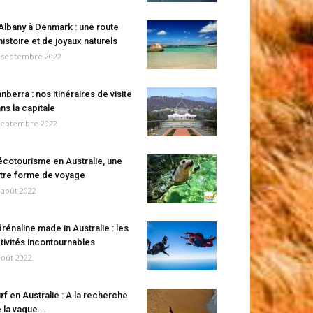
Albany à Denmark : une route
histoire et de joyaux naturels
 septembre 2022
nberra : nos itinéraires de visite
ns la capitale
septembre 2022
écotourisme en Australie, une
tre forme de voyage
 août 2022
rénaline made in Australie : les
tivités incontournables
août 2022
rf en Australie : A la recherche
 la vague...