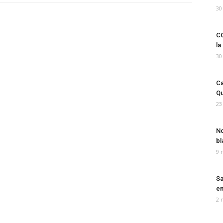
30
CO
la
30
Ca
Qu
23
No
bl
9 
Sa
em
2 