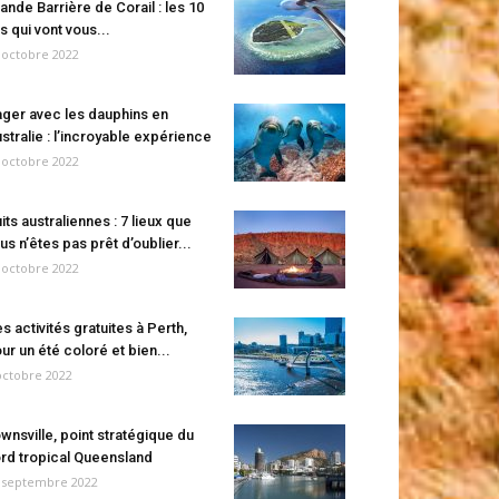
ande Barrière de Corail : les 10
es qui vont vous...
 octobre 2022
ger avec les dauphins en
stralie : l’incroyable expérience
 octobre 2022
its australiennes : 7 lieux que
us n’êtes pas prêt d’oublier...
 octobre 2022
s activités gratuites à Perth,
ur un été coloré et bien...
octobre 2022
wnsville, point stratégique du
rd tropical Queensland
 septembre 2022