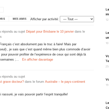
La
im
ORIS
MES AMIS
Afficher par activité:
12
 répondu au sujet
Départ pour Brisbane le 10 janvier
dans le
Le
ns
un
10
 Français c’est absolument pas le truc à faire! Mais par
 seul) , je sais que c’est quand même bien plus commode d’avoir
pour pouvoir profiter de l’expérience de ceux qui sont déjà là
Vo
s semaines ;…
En afficher davantage
Te
25
 répondu au sujet
Vo
est grave docteur?
dans le forum
Australie – le pays-continent
19
assuré, je vais pouvoir partir l’esprit tranquille!
Le
Ce