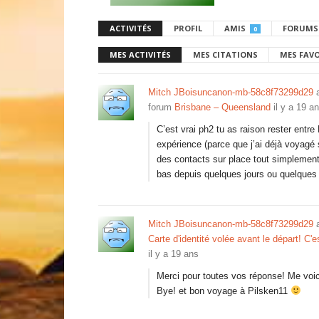
ACTIVITÉS
PROFIL
AMIS
FORUMS
0
MES ACTIVITÉS
MES CITATIONS
MES FAV
Mitch JBoisuncanon-mb-58c8f73299d29
a
forum
Brisbane – Queensland
il y a 19 a
C’est vrai ph2 tu as raison rester entre
expérience (parce que j’ai déjà voyagé
des contacts sur place tout simplement 
bas depuis quelques jours ou quelque
Mitch JBoisuncanon-mb-58c8f73299d29
a
Carte d'identité volée avant le départ! C'
il y a 19 ans
Merci pour toutes vos réponse! Me voici r
Bye! et bon voyage à Pilsken11