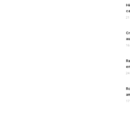
Hé
ca
21
Cr
au
16
Ra
en
24
Ro
am
17