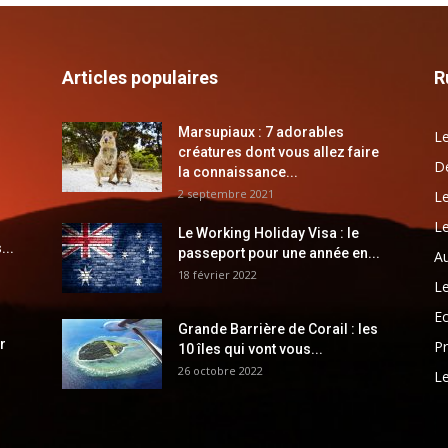
Articles populaires
R
Marsupiaux : 7 adorables
Le
créatures dont vous allez faire
Dé
la connaissance...
2 septembre 2021
Le
Le
Le Working Holiday Visa : le
...
passeport pour une année en...
Au
18 février 2022
Le
E
Grande Barrière de Corail : les
r
Pr
10 îles qui vont vous...
26 octobre 2022
Le