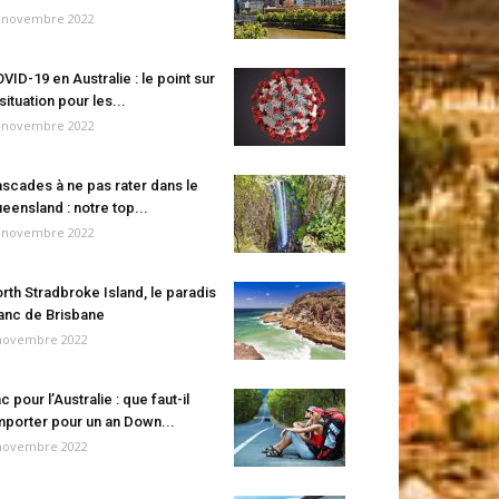
 novembre 2022
VID-19 en Australie : le point sur
 situation pour les...
 novembre 2022
scades à ne pas rater dans le
eensland : notre top...
 novembre 2022
rth Stradbroke Island, le paradis
anc de Brisbane
novembre 2022
c pour l’Australie : que faut-il
porter pour un an Down...
novembre 2022