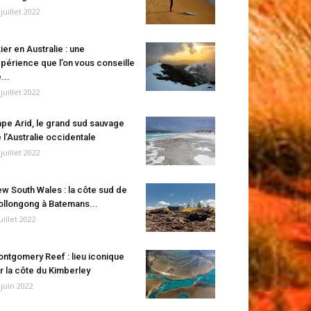
 juillet 2022
ier en Australie : une
périence que l’on vous conseille
...
 juillet 2022
pe Arid, le grand sud sauvage
 l’Australie occidentale
 juillet 2022
w South Wales : la côte sud de
llongong à Batemans...
juillet 2022
ntgomery Reef : lieu iconique
r la côte du Kimberley
 juin 2022