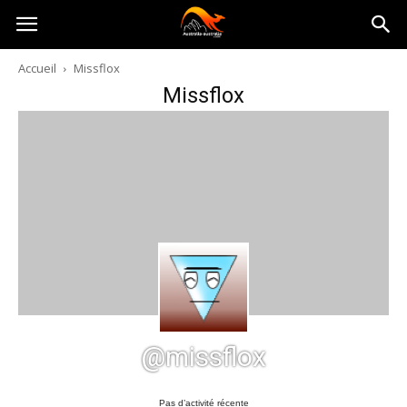
Australia-
Accueil
Missflox
Missflox
australie.com
@missflox
Pas d’activité récente