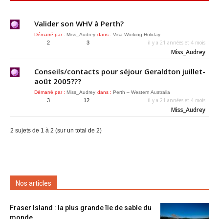
Valider son WHV à Perth?
Démarré par :
Miss_Audrey
dans :
Visa Working Holiday
il y a 21 années et 4 mois
2
3
Miss_Audrey
Conseils/contacts pour séjour Geraldton juillet-
août 2005???
Démarré par :
Miss_Audrey
dans :
Perth – Western Australia
il y a 21 années et 4 mois
3
12
Miss_Audrey
2 sujets de 1 à 2 (sur un total de 2)
Nos articles
Fraser Island : la plus grande île de sable du
monde