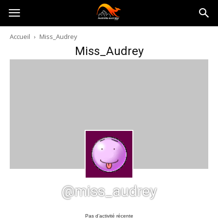
Australia-
Accueil
Miss_Audrey
Miss_Audrey
australie.com
@miss_audrey
Pas d’activité récente