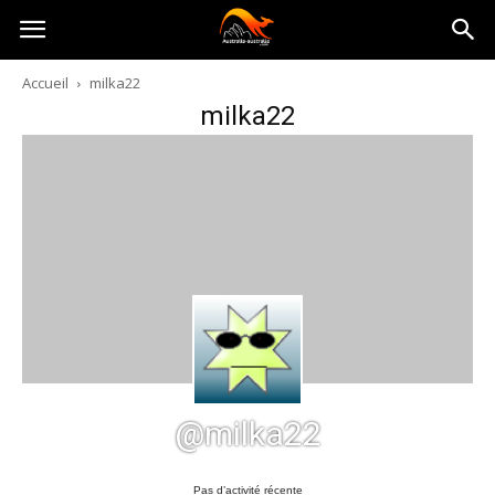
Australia-
Accueil
milka22
milka22
australie.com
@milka22
Pas d’activité récente