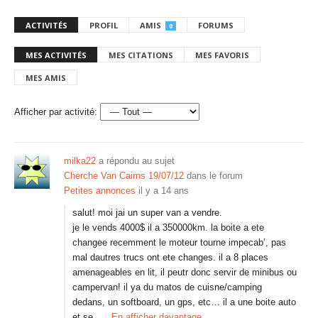
ACTIVITÉS
PROFIL
AMIS
FORUMS
0
MES ACTIVITÉS
MES CITATIONS
MES FAVORIS
MES AMIS
Afficher par activité:
milka22
a répondu au sujet
Cherche Van Cairns 19/07/12
dans le forum
Petites annonces
il y a 14 ans
salut! moi jai un super van a vendre.
je le vends 4000$ il a 350000km. la boite a ete
changee recemment le moteur tourne impecab’, pas
mal dautres trucs ont ete changes. il a 8 places
amenageables en lit, il peutr donc servir de minibus ou
campervan! il ya du matos de cuisne/camping
dedans, un softboard, un gps, etc… il a une boite auto
et se…
En afficher davantage