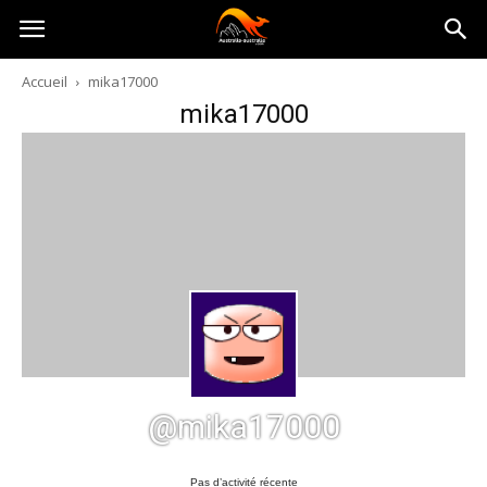
Australia-
Accueil
mika17000
mika17000
australie.com
@mika17000
Pas d’activité récente