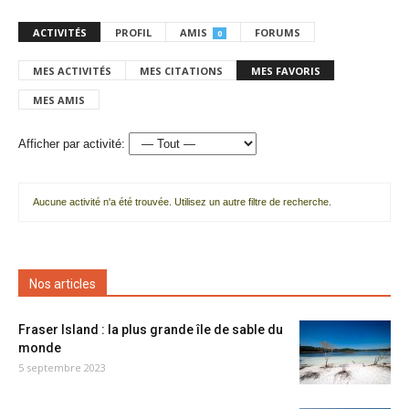
ACTIVITÉS
PROFIL
AMIS
FORUMS
0
MES ACTIVITÉS
MES CITATIONS
MES FAVORIS
MES AMIS
Afficher par activité:
Aucune activité n'a été trouvée. Utilisez un autre filtre de recherche.
Nos articles
Fraser Island : la plus grande île de sable du
monde
5 septembre 2023