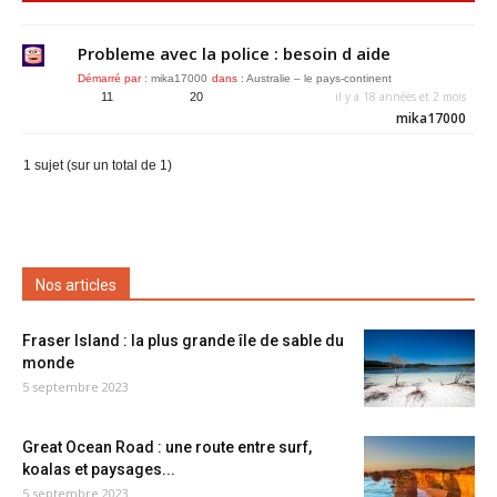
Probleme avec la police : besoin d aide
Démarré par :
mika17000
dans :
Australie – le pays-continent
il y a 18 années et 2 mois
11
20
mika17000
1 sujet (sur un total de 1)
Nos articles
Fraser Island : la plus grande île de sable du
monde
5 septembre 2023
Great Ocean Road : une route entre surf,
koalas et paysages...
5 septembre 2023