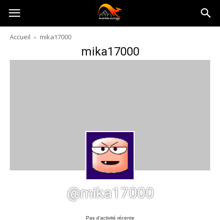
Australia-
Accueil
mika17000
mika17000
australie.com
@mika17000
Pas d’activité récente