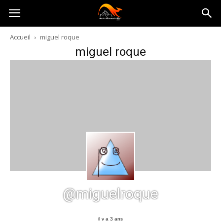
Australia-
Accueil
miguel roque
miguel roque
australie.com
@miguelroque
il y a 3 ans