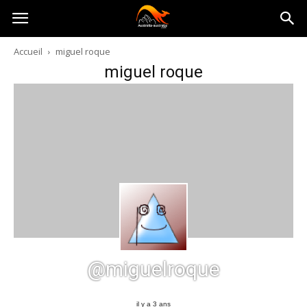
Australia-
Accueil
miguel roque
miguel roque
australie.com
@miguelroque
il y a 3 ans