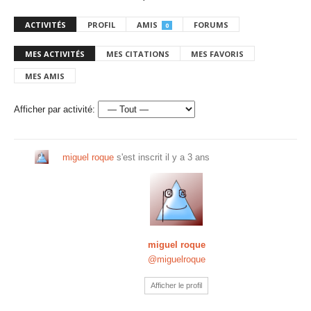
ACTIVITÉS
PROFIL
AMIS
FORUMS
0
MES ACTIVITÉS
MES CITATIONS
MES FAVORIS
MES AMIS
Afficher par activité:
miguel roque
s'est inscrit
il y a 3 ans
miguel roque
@miguelroque
Afficher le profil