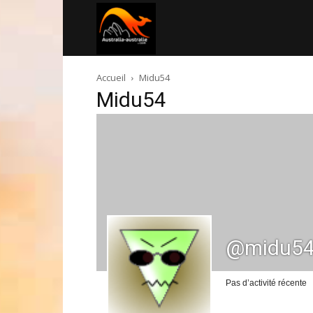
Australia-
Accueil
Midu54
australie.com
Midu54
@midu5
Pas d’activité récente