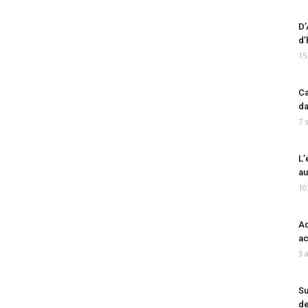
D’
d’
15
Ca
da
7 
L’
au
10
Ad
ac
3 
Su
de