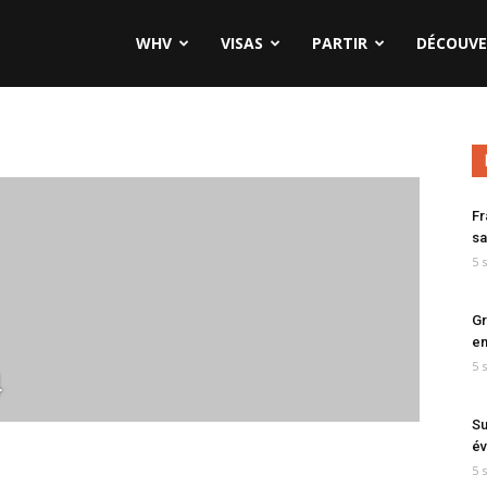
WHV
VISAS
PARTIR
DÉCOUVE
Fr
sa
5 
Gr
en
5 
4
Su
év
5 