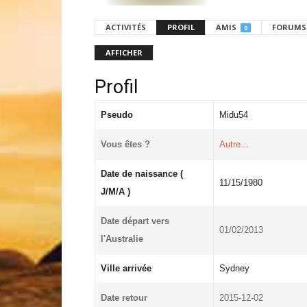
ACTIVITÉS
PROFIL
AMIS
FORUMS
0
AFFICHER
Profil
Pseudo
Midu54
Vous êtes ?
Autre…
Date de naissance (
11/15/1980
J/M/A )
Date départ vers
01/02/2013
l'Australie
Ville arrivée
Sydney
Date retour
2015-12-02