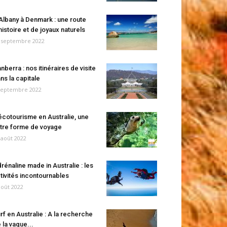
Albany à Denmark : une route
histoire et de joyaux naturels
 septembre 2022
nberra : nos itinéraires de visite
ns la capitale
septembre 2022
écotourisme en Australie, une
tre forme de voyage
 août 2022
rénaline made in Australie : les
tivités incontournables
août 2022
rf en Australie : A la recherche
 la vague...