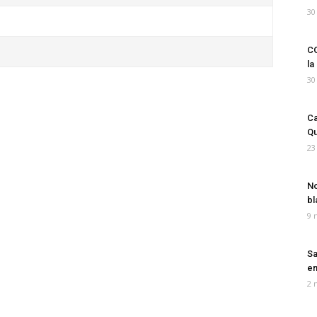
30
CO
la
30
Ca
Qu
23
No
bl
9 
Sa
em
2 