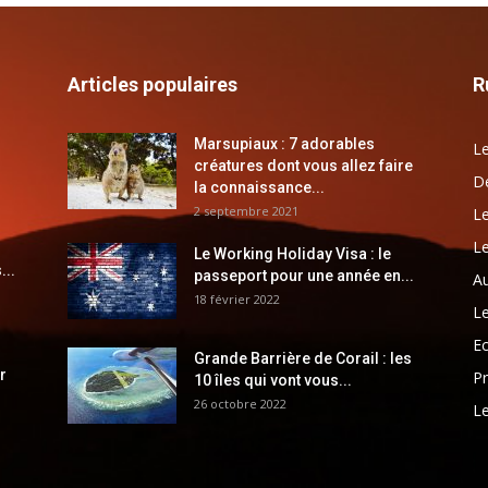
Articles populaires
R
Marsupiaux : 7 adorables
Le
créatures dont vous allez faire
Dé
la connaissance...
2 septembre 2021
Le
Le
Le Working Holiday Visa : le
...
passeport pour une année en...
Au
18 février 2022
Le
E
Grande Barrière de Corail : les
r
Pr
10 îles qui vont vous...
26 octobre 2022
Le