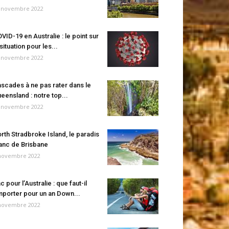
 novembre 2022
VID-19 en Australie : le point sur
 situation pour les...
 novembre 2022
scades à ne pas rater dans le
eensland : notre top...
 novembre 2022
rth Stradbroke Island, le paradis
anc de Brisbane
novembre 2022
c pour l’Australie : que faut-il
porter pour un an Down...
novembre 2022