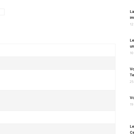
La
im
12
Le
un
10
Vo
Te
25
Vo
19
Le
Ce