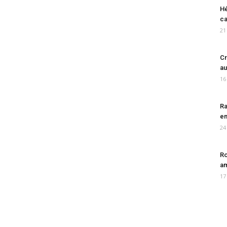
Hé
ca
21
Cr
au
16
Ra
en
24
Ro
am
17