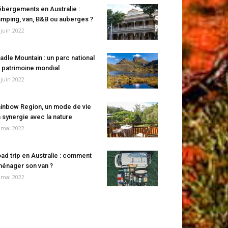
bergements en Australie :
mping, van, B&B ou auberges ?
 juin 2022
adle Mountain : un parc national
 patrimoine mondial
 juin 2022
inbow Region, un mode de vie
 synergie avec la nature
 mai 2022
ad trip en Australie : comment
énager son van ?
 mai 2022