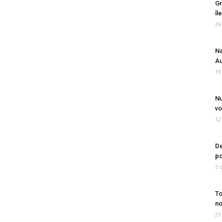
Gr
îl
26
Na
Au
19
Nu
vo
12
De
po
5 
To
no
21