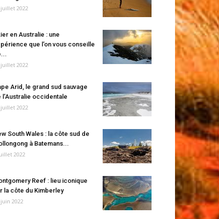
 juillet 2022
ier en Australie : une
périence que l’on vous conseille
...
 juillet 2022
pe Arid, le grand sud sauvage
 l’Australie occidentale
 juillet 2022
w South Wales : la côte sud de
llongong à Batemans...
juillet 2022
ntgomery Reef : lieu iconique
r la côte du Kimberley
 juin 2022