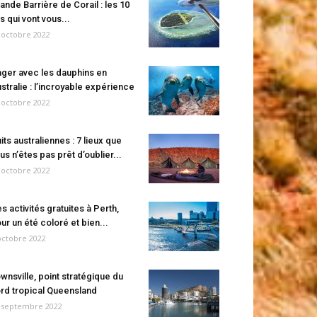
ande Barrière de Corail : les 10
es qui vont vous...
 octobre 2022
ger avec les dauphins en
stralie : l’incroyable expérience
 octobre 2022
its australiennes : 7 lieux que
us n’êtes pas prêt d’oublier...
 octobre 2022
s activités gratuites à Perth,
ur un été coloré et bien...
octobre 2022
wnsville, point stratégique du
rd tropical Queensland
 septembre 2022