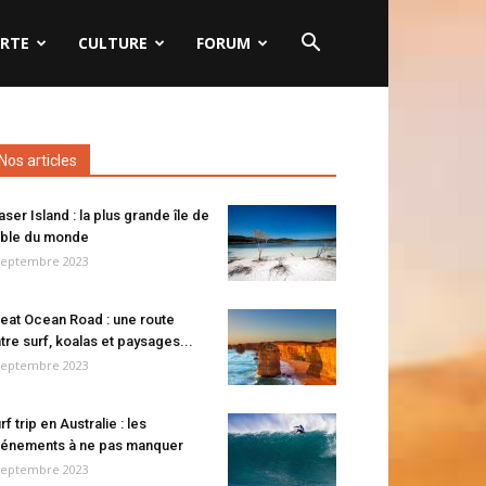
RTE
CULTURE
FORUM
Nos articles
aser Island : la plus grande île de
ble du monde
septembre 2023
eat Ocean Road : une route
tre surf, koalas et paysages...
septembre 2023
rf trip en Australie : les
énements à ne pas manquer
septembre 2023