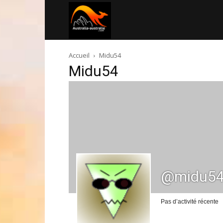
Australia-
Accueil
Midu54
australie.com
Midu54
@midu5
Pas d’activité récente