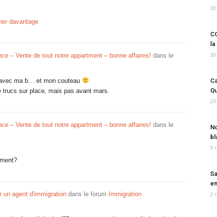
30
cher davantage
CO
la
30
ce – Vente de tout notre appartment – bonne affaires!
dans le
ier avec ma b… et mon couteau
Ca
Qu
e trucs sur place, mais pas avant mars.
23
ce – Vente de tout notre appartment – bonne affaires!
dans le
No
bl
9 
vement?
Sa
em
r un agent d'immigration
dans le forum
Immigration
2 