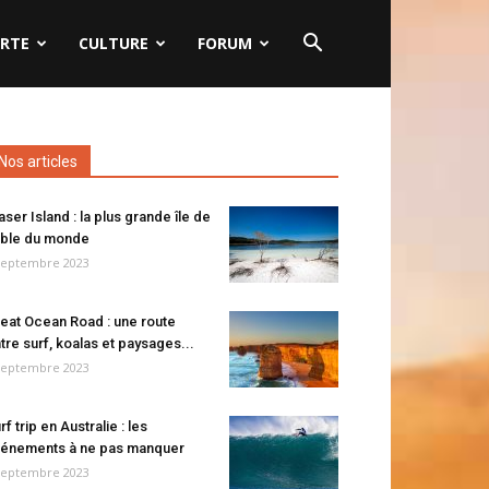
RTE
CULTURE
FORUM
Nos articles
aser Island : la plus grande île de
ble du monde
septembre 2023
eat Ocean Road : une route
tre surf, koalas et paysages...
septembre 2023
rf trip en Australie : les
énements à ne pas manquer
septembre 2023