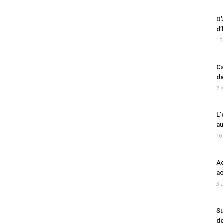
D’
d’
15
Ca
da
7 
L’
au
10
Ad
ac
3 
Su
de