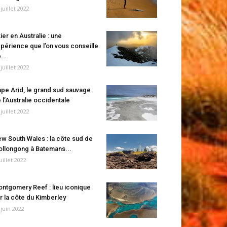
 juillet 2022
ier en Australie : une
périence que l’on vous conseille
...
 juillet 2022
pe Arid, le grand sud sauvage
 l’Australie occidentale
 juillet 2022
w South Wales : la côte sud de
llongong à Batemans...
juillet 2022
ntgomery Reef : lieu iconique
r la côte du Kimberley
 juin 2022