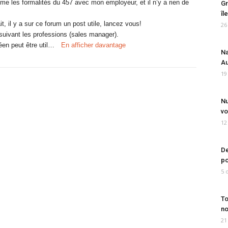
 les formalités du 457 avec mon employeur, et il n’y a rien de
Gr
îl
ait, il y a sur ce forum un post utile, lancez vous!
26
 suivant les professions (sales manager).
éen peut être util…
En afficher davantage
Na
Au
19
Nu
vo
12
De
po
5 
To
no
21