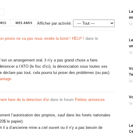
La
im
ORIS
MES AMIS
Afficher par activité:
12
 priorio ne va pas nous rendre la bond ! HELP !
dans le
Le
un
10
c’est un arrangement oral, il n’y a pas grand chose a faire.
noncer a l’ATO (le fisc d’ici), la dénonciation sous toutes ses
Vo
 ne déclare pas tout, cela pourra lui poser des problèmes (ou pas).
Te
vantage
25
Vo
t faire de la detection d'or
dans le forum
Petites annonces
19
ment l’autorisation des proprios, sauf dans les forets nationales
20$ le papier).
Le
et il a d’ancienne mine a ciel ouvert ou il n’y a pas besoin de
Ce