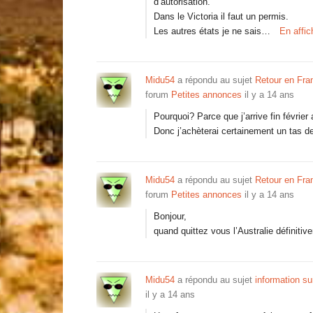
d’autorisation.
Dans le Victoria il faut un permis.
Les autres états je ne sais…
En affi
Midu54
a répondu au sujet
Retour en Fran
forum
Petites annonces
il y a 14 ans
Pourquoi? Parce que j’arrive fin févr
Donc j’achèterai certainement un tas d
Midu54
a répondu au sujet
Retour en Fran
forum
Petites annonces
il y a 14 ans
Bonjour,
quand quittez vous l’Australie définiti
Midu54
a répondu au sujet
information su
il y a 14 ans