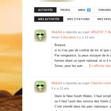
ACTIVITÉS
PROFIL
AMIS
FORUMS
0
MES ACTIVITÉS
MES CITATIONS
MES FAV
Midu54
a répondu au sujet
URGENT !! Mon
forum
Colocation
il y a 12 ans
Bonjour,
si tu n’as pas de contrat de loc et que 
Par vengeance, tu peux essayer de le dé
formes étant un sport national, et si il
Sinon, pour les autr…
En afficher da
Midu54
a répondu au sujet
Cherche commen
il y a 13 ans
Dans le New South Wales, il faut simple
ou il faut l’auto des service des forets (
C’est interdit dans les parc nationaux, 