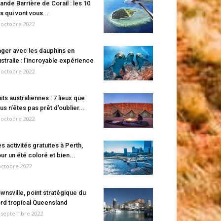
ande Barrière de Corail : les 10
es qui vont vous...
 octobre 2022
ger avec les dauphins en
stralie : l’incroyable expérience
 octobre 2022
its australiennes : 7 lieux que
us n’êtes pas prêt d’oublier...
 octobre 2022
s activités gratuites à Perth,
ur un été coloré et bien...
octobre 2022
wnsville, point stratégique du
rd tropical Queensland
 septembre 2022