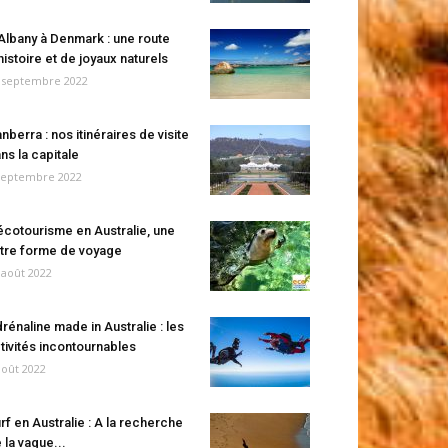
Albany à Denmark : une route
histoire et de joyaux naturels
 septembre 2022
nberra : nos itinéraires de visite
ns la capitale
septembre 2022
écotourisme en Australie, une
tre forme de voyage
 août 2022
rénaline made in Australie : les
tivités incontournables
août 2022
rf en Australie : A la recherche
 la vague...