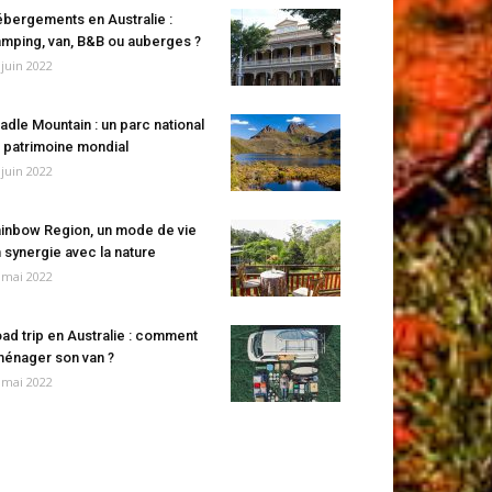
bergements en Australie :
mping, van, B&B ou auberges ?
 juin 2022
adle Mountain : un parc national
 patrimoine mondial
 juin 2022
inbow Region, un mode de vie
 synergie avec la nature
 mai 2022
ad trip en Australie : comment
énager son van ?
 mai 2022