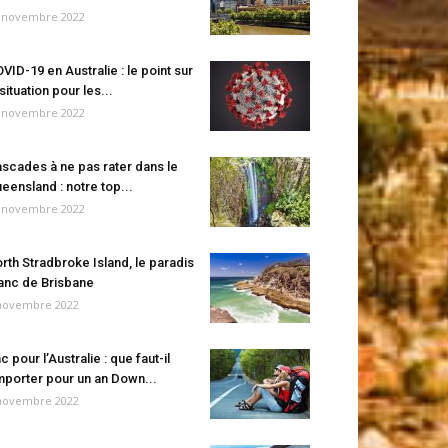
 novembre 2022
VID-19 en Australie : le point sur
 situation pour les...
 novembre 2022
scades à ne pas rater dans le
eensland : notre top...
 novembre 2022
rth Stradbroke Island, le paradis
anc de Brisbane
novembre 2022
c pour l’Australie : que faut-il
porter pour un an Down...
novembre 2022