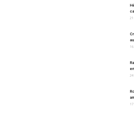
Hé
ca
21
Cr
au
16
Ra
en
24
Ro
am
17