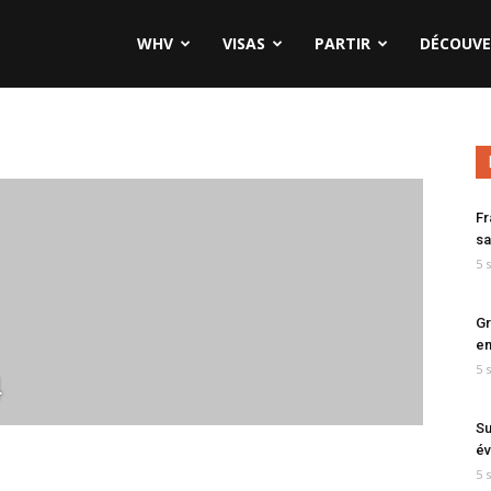
WHV
VISAS
PARTIR
DÉCOUVE
Fr
sa
5 
Gr
en
5 
4
Su
év
5 