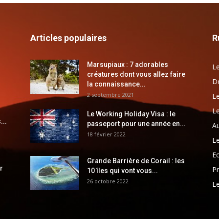
Articles populaires
R
Marsupiaux : 7 adorables
Le
créatures dont vous allez faire
Dé
la connaissance...
2 septembre 2021
Le
Le
Le Working Holiday Visa : le
...
passeport pour une année en...
Au
18 février 2022
Le
E
Grande Barrière de Corail : les
r
Pr
10 îles qui vont vous...
26 octobre 2022
Le