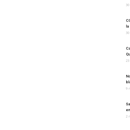
30
CO
la
30
Ca
Qu
23
No
bl
9 
Sa
em
2 