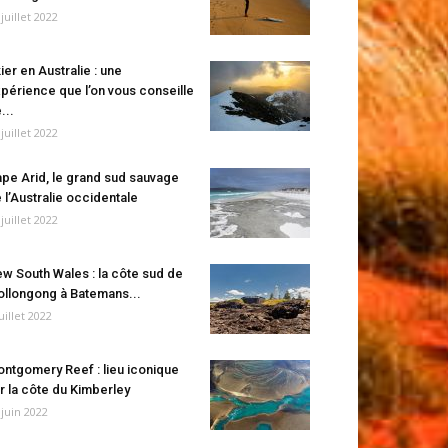
 juillet 2022
ier en Australie : une
périence que l’on vous conseille
...
 juillet 2022
pe Arid, le grand sud sauvage
 l’Australie occidentale
 juillet 2022
w South Wales : la côte sud de
llongong à Batemans...
juillet 2022
ntgomery Reef : lieu iconique
r la côte du Kimberley
 juin 2022