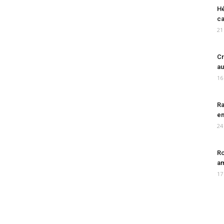
Hé
ca
21
Cr
au
16
Ra
en
24
Ro
am
17