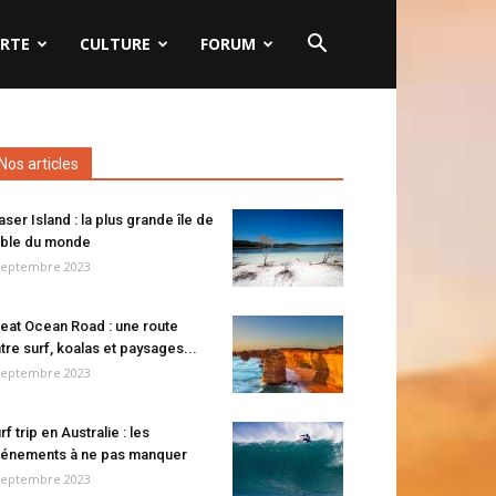
RTE
CULTURE
FORUM
Nos articles
aser Island : la plus grande île de
ble du monde
septembre 2023
eat Ocean Road : une route
tre surf, koalas et paysages...
septembre 2023
rf trip en Australie : les
énements à ne pas manquer
septembre 2023