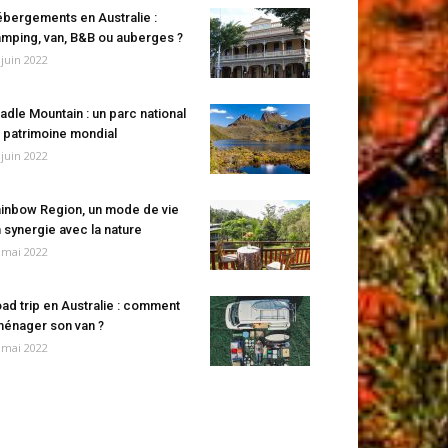
bergements en Australie :
mping, van, B&B ou auberges ?
 juin 2022
adle Mountain : un parc national
 patrimoine mondial
 juin 2022
inbow Region, un mode de vie
 synergie avec la nature
 mai 2022
ad trip en Australie : comment
énager son van ?
 mai 2022