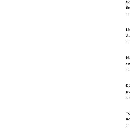
Gr
îl
26
Na
Au
19
Nu
vo
12
De
po
5 
To
no
21