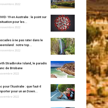
 novembre 2022
VID-19 en Australie : le point sur
 situation pour les...
 novembre 2022
scades à ne pas rater dans le
eensland : notre top...
 novembre 2022
rth Stradbroke Island, le paradis
anc de Brisbane
novembre 2022
c pour l’Australie : que faut-il
porter pour un an Down...
novembre 2022