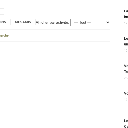
La
im
ORIS
MES AMIS
Afficher par activité:
12
cherche.
Le
un
10
Vo
Te
25
Vo
19
Le
Ce