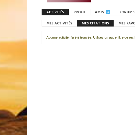
ACTIVITÉS
PROFIL
AMIS
FORUMS
0
MES ACTIVITÉS
MES CITATIONS
MES FAV
Aucune activité n'a été trouvée. Utilisez un autre filtre de re