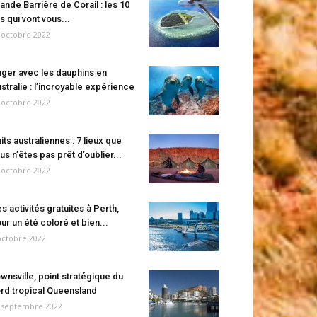
ande Barrière de Corail : les 10
es qui vont vous...
 octobre 2022
ger avec les dauphins en
stralie : l’incroyable expérience
 octobre 2022
its australiennes : 7 lieux que
us n’êtes pas prêt d’oublier...
 octobre 2022
s activités gratuites à Perth,
ur un été coloré et bien...
octobre 2022
wnsville, point stratégique du
rd tropical Queensland
 septembre 2022