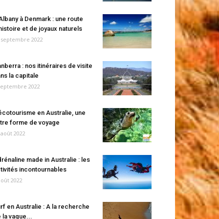
Albany à Denmark : une route
histoire et de joyaux naturels
 septembre 2022
nberra : nos itinéraires de visite
ns la capitale
septembre 2022
écotourisme en Australie, une
tre forme de voyage
 août 2022
rénaline made in Australie : les
tivités incontournables
août 2022
rf en Australie : A la recherche
 la vague...