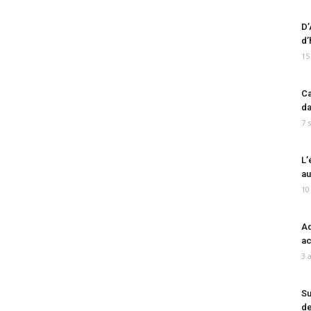
D’
d’
15
Ca
da
7 
L’
au
10
Ad
ac
3 
Su
de