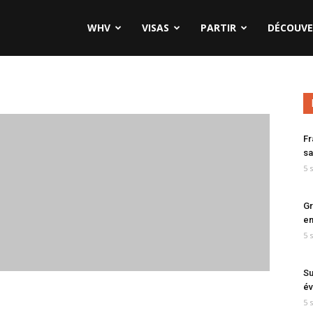
WHV
VISAS
PARTIR
DÉCOUVE
Fr
sa
5 
Gr
en
5 
Su
év
5 