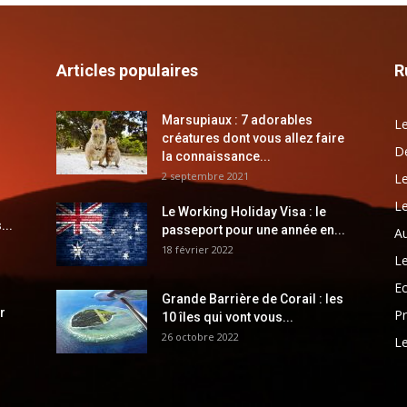
Articles populaires
R
Marsupiaux : 7 adorables
Le
créatures dont vous allez faire
Dé
la connaissance...
2 septembre 2021
Le
Le
Le Working Holiday Visa : le
...
passeport pour une année en...
Au
18 février 2022
Le
E
Grande Barrière de Corail : les
r
Pr
10 îles qui vont vous...
26 octobre 2022
Le