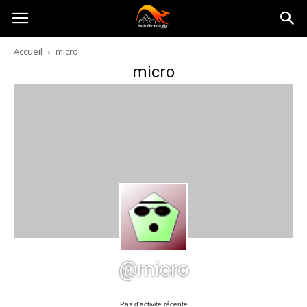
Australia-
Accueil
micro
micro
australie.com
@micro
Pas d’activité récente