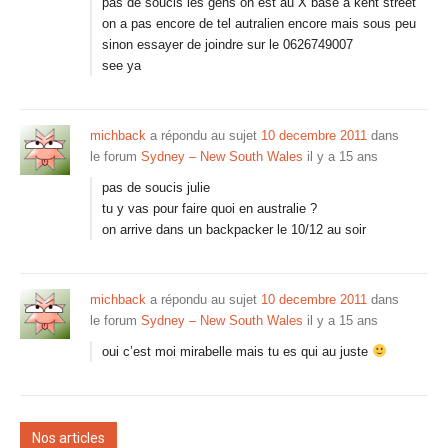
pas de soucis les gens on est au X base a kent street
on a pas encore de tel autralien encore mais sous peu
sinon essayer de joindre sur le 0626749007
see ya
michback
a répondu au sujet
10 decembre 2011
dans
le forum
Sydney – New South Wales
il y a 15 ans
pas de soucis julie
tu y vas pour faire quoi en australie ?
on arrive dans un backpacker le 10/12 au soir
michback
a répondu au sujet
10 decembre 2011
dans
le forum
Sydney – New South Wales
il y a 15 ans
oui c’est moi mirabelle mais tu es qui au juste
Nos articles