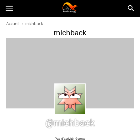
Australia-
Accueil
michback
michback
australie.com
@michback
Pas d’activité récente