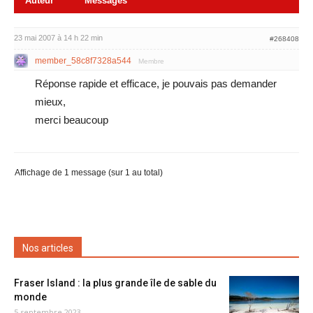
Auteur
Messages
23 mai 2007 à 14 h 22 min
#268408
member_58c8f7328a544
Membre
Réponse rapide et efficace, je pouvais pas demander
mieux,
merci beaucoup
Affichage de 1 message (sur 1 au total)
Nos articles
Fraser Island : la plus grande île de sable du
monde
5 septembre 2023