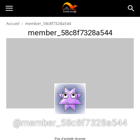
Australia-
Accueil
member_58c8f7328a544
member_58c8f7328a544
australie.com
@member_58c8f7328a544
Pas d’activité récente