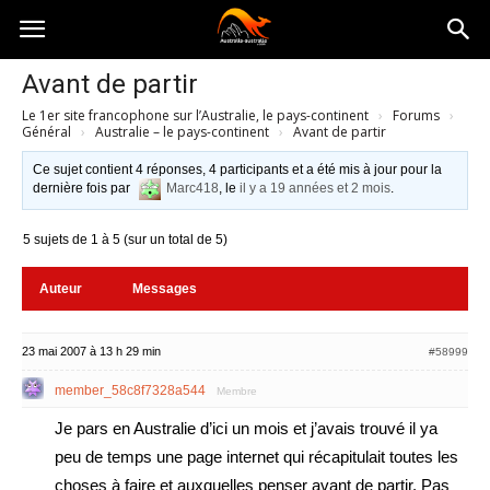
Australia-
Avant de partir
Le 1er site francophone sur l’Australie, le pays-continent
›
Forums
›
australie.com
Général
›
Australie – le pays-continent
›
Avant de partir
Ce sujet contient 4 réponses, 4 participants et a été mis à jour pour la
dernière fois par
Marc418
, le
il y a 19 années et 2 mois
.
5 sujets de 1 à 5 (sur un total de 5)
Auteur
Messages
23 mai 2007 à 13 h 29 min
#58999
member_58c8f7328a544
Membre
Je pars en Australie d’ici un mois et j’avais trouvé il ya
peu de temps une page internet qui récapitulait toutes les
choses à faire et auxquelles penser avant de partir. Pas