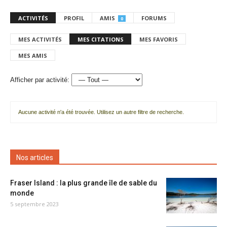
ACTIVITÉS
PROFIL
AMIS
FORUMS
0
MES ACTIVITÉS
MES CITATIONS
MES FAVORIS
MES AMIS
Afficher par activité:
Aucune activité n'a été trouvée. Utilisez un autre filtre de recherche.
Nos articles
Fraser Island : la plus grande île de sable du
monde
5 septembre 2023