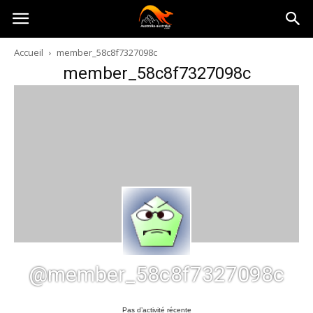
Australia-
Accueil
member_58c8f7327098c
member_58c8f7327098c
australie.com
@member_58c8f7327098c
Pas d’activité récente