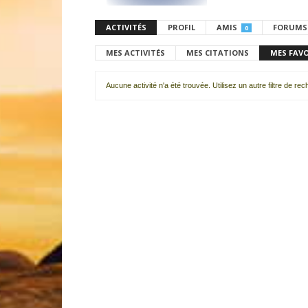
ACTIVITÉS
PROFIL
AMIS
FORUMS
0
MES ACTIVITÉS
MES CITATIONS
MES FAV
Aucune activité n'a été trouvée. Utilisez un autre filtre de re