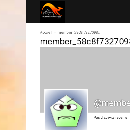
Australia-
Accueil
member_58c8f7327098c
australie.com
member_58c8f732709
@member
Pas d’activité récente