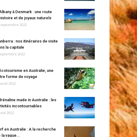
Albany à Denmark : une route
histoire et de joyaux naturels
 septembre 2022
nberra : nos itinéraires de visite
ns la capitale
septembre 2022
écotourisme en Australie, une
tre forme de voyage
 août 2022
rénaline made in Australie : les
tivités incontournables
août 2022
rf en Australie : A la recherche
 la vague...