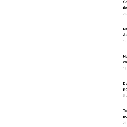
Gr
îl
26
Na
Au
19
Nu
vo
12
De
po
5 
To
no
21