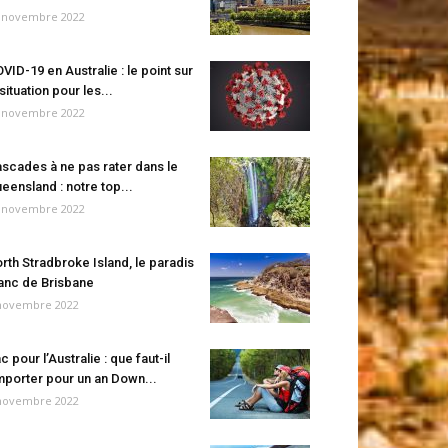
 novembre 2022
VID-19 en Australie : le point sur
 situation pour les...
 novembre 2022
scades à ne pas rater dans le
eensland : notre top...
 novembre 2022
rth Stradbroke Island, le paradis
anc de Brisbane
novembre 2022
c pour l’Australie : que faut-il
porter pour un an Down...
novembre 2022