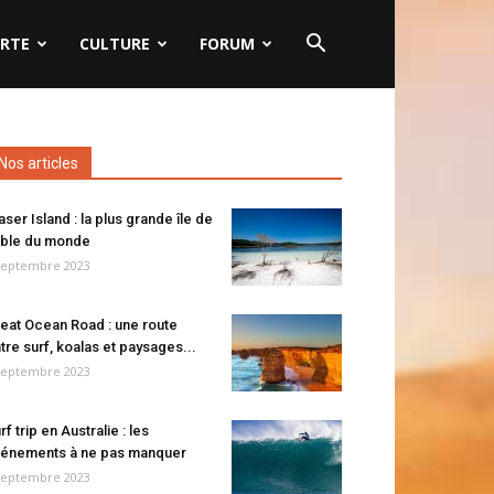
RTE
CULTURE
FORUM
Nos articles
aser Island : la plus grande île de
ble du monde
septembre 2023
eat Ocean Road : une route
tre surf, koalas et paysages...
septembre 2023
rf trip en Australie : les
énements à ne pas manquer
septembre 2023