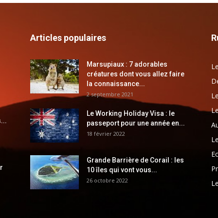
Articles populaires
R
Marsupiaux : 7 adorables
Le
créatures dont vous allez faire
Dé
la connaissance...
2 septembre 2021
Le
Le
Le Working Holiday Visa : le
...
passeport pour une année en...
Au
18 février 2022
Le
E
Grande Barrière de Corail : les
r
Pr
10 îles qui vont vous...
26 octobre 2022
Le