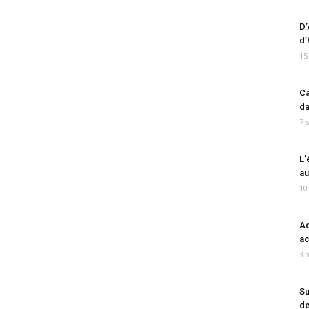
D’
d’
15
Ca
da
7 
L’
au
10
Ad
ac
3 
Su
de