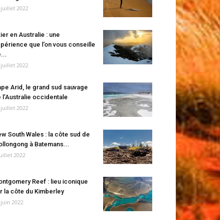
 juillet 2022
ier en Australie : une
périence que l’on vous conseille
...
 juillet 2022
pe Arid, le grand sud sauvage
 l’Australie occidentale
 juillet 2022
w South Wales : la côte sud de
llongong à Batemans...
juillet 2022
ntgomery Reef : lieu iconique
r la côte du Kimberley
 juin 2022