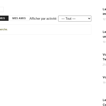
La
im
ORIS
MES AMIS
Afficher par activité:
12
cherche.
Le
un
10
Vo
Te
25
Vo
19
Le
Ce