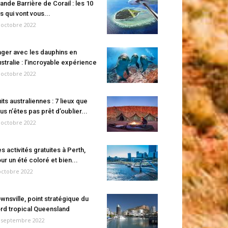
ande Barrière de Corail : les 10
es qui vont vous...
 octobre 2022
ger avec les dauphins en
stralie : l’incroyable expérience
 octobre 2022
its australiennes : 7 lieux que
us n’êtes pas prêt d’oublier...
 octobre 2022
s activités gratuites à Perth,
ur un été coloré et bien...
octobre 2022
wnsville, point stratégique du
rd tropical Queensland
 septembre 2022