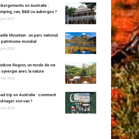
bergements en Australie :
mping, van, B&B ou auberges ?
 juin 2022
adle Mountain : un parc national
 patrimoine mondial
 juin 2022
inbow Region, un mode de vie
 synergie avec la nature
 mai 2022
ad trip en Australie : comment
énager son van ?
 mai 2022