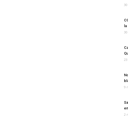
30
CO
la
30
Ca
Qu
23
No
bl
9 
Sa
em
2 