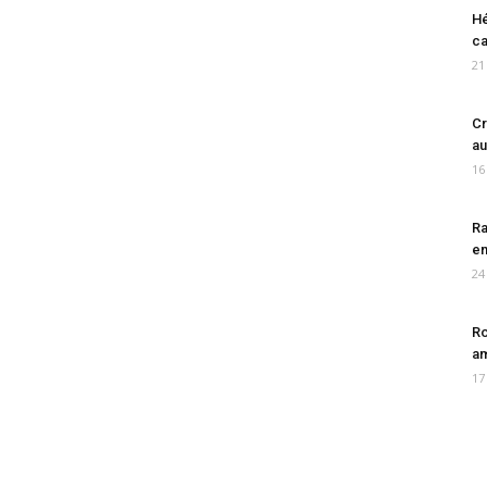
Hé
ca
21
Cr
au
16
Ra
en
24
Ro
am
17