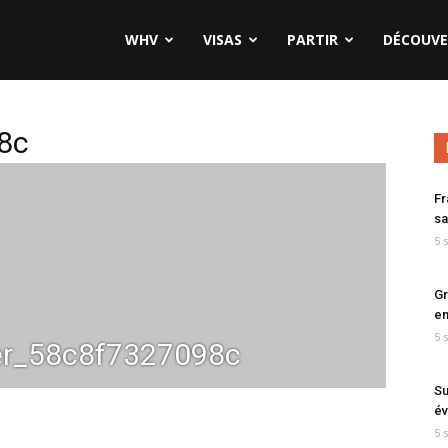
WHV
VISAS
PARTIR
DÉCOUVE
8c
Fr
sa
5 
Gr
en
5 
_58c8f7327098c
Su
év
5 