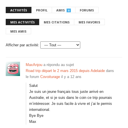
ACTIVITÉS
PROFIL
AMIS
FORUMS
0
MES ACTIVITÉS
MES CITATIONS
MES FAVORIS
MES AMIS
Afficher par activité:
MaxAnjou
a répondu au sujet
Road trip départ le 2 mars 2015 depuis Adelaide
dans
le forum
Covoiturage
il y a 12 ans
Salut
Je suis un jeune français tous juste arrivé en
Australie, et si je suis dans le coin ce trip pourrais
m’intéresser. Je suis facile à vivre et j’ai le permis
international.
Bye Bye
Max