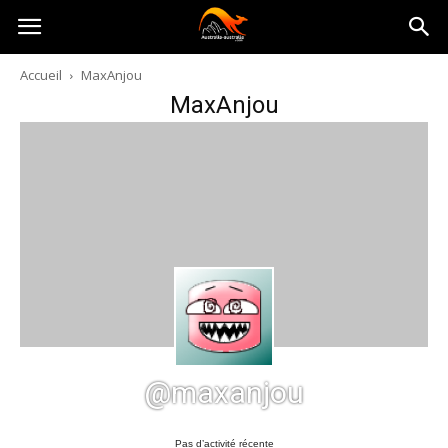
Australia-
Accueil
MaxAnjou
MaxAnjou
australie.com
@maxanjou
Pas d’activité récente