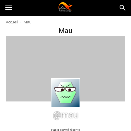
Australia-
Accueil
Mau
Mau
australie.com
@mau
Pas d’activité récente