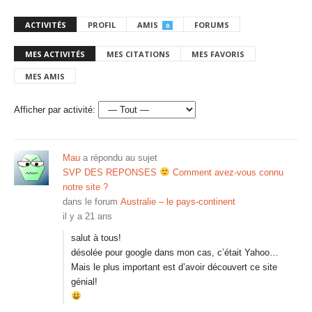
ACTIVITÉS
PROFIL
AMIS
FORUMS
0
MES ACTIVITÉS
MES CITATIONS
MES FAVORIS
MES AMIS
Afficher par activité:
Mau
a répondu au sujet
SVP DES REPONSES
Comment avez-vous connu
notre site ?
dans le forum
Australie – le pays-continent
il y a 21 ans
salut à tous!
désolée pour google dans mon cas, c’était Yahoo…
Mais le plus important est d’avoir découvert ce site
génial!