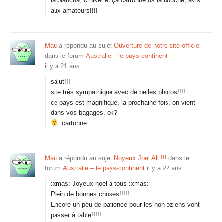
la plancha, c nikel et ça cartonne ds la bouche, avis
aux amateurs!!!!
Mau
a répondu au sujet
Ouverture de notre site officiel
dans le forum
Australie – le pays-continent
il y a 21 ans
salut!!!
site très sympathique avec de belles photos!!!!
ce pays est magnifique, la prochaine fois, on vient
dans vos bagages, ok?
:cartonne
Mau
a répondu au sujet
Noyeux Joel All !!!
dans le
forum
Australie – le pays-continent
il y a 22 ans
:xmas: Joyeux noel à tous :xmas:
Plein de bonnes choses!!!!!
Encore un peu de patience pour les non oziens vont
passer à table!!!!!