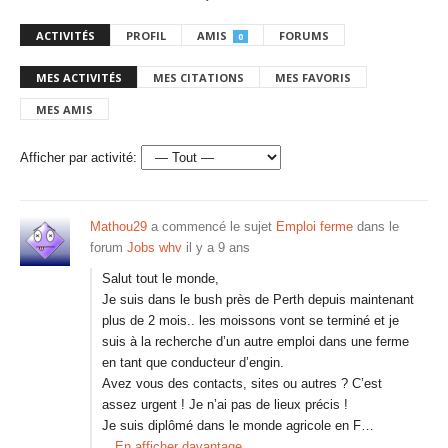
ACTIVITÉS
PROFIL
AMIS
FORUMS
0
MES ACTIVITÉS
MES CITATIONS
MES FAVORIS
MES AMIS
Afficher par activité:
Mathou29
a commencé le sujet
Emploi ferme
dans le
forum
Jobs whv
il y a 9 ans
Salut tout le monde,
Je suis dans le bush près de Perth depuis maintenant
plus de 2 mois.. les moissons vont se terminé et je
suis à la recherche d’un autre emploi dans une ferme
en tant que conducteur d’engin.
Avez vous des contacts, sites ou autres ? C’est
assez urgent ! Je n’ai pas de lieux précis !
Je suis diplômé dans le monde agricole en F…
En afficher davantage