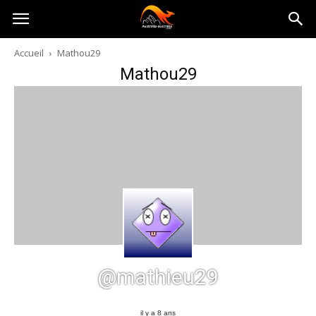
Australia-
Accueil
Mathou29
Mathou29
australie.com
@mathieu29
il y a 8 ans